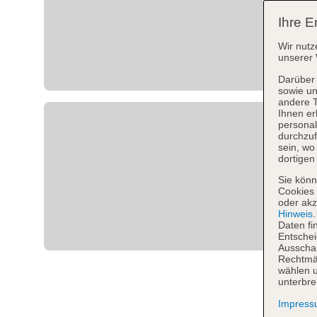
Ihre E
Wir nutz
unserer 
Darüber 
sowie un
andere 
Ihnen er
personal
durchzuf
sein, w
dortigen
Sie könn
Cookies 
oder akz
Hinweis
Daten fi
Entschei
Ausschal
Rechtmäß
wählen u
unterbre
Impres