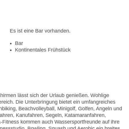
Gesamtanzahl der Zimmer: 6
Pools:Indoor Pool, Outdoor Pool, Sonnenschirme
Zahlungsarten: American Express, EC Maestro, M
Landeskategorie: 4 Sterne
Es ist eine Bar vorhanden.
Bar
Kontinentales Frühstück
hirmen lässt sich der Urlaub genießen. Wohlige
reich. Die Unterbringung bietet ein umfangreiches
king, Beachvolleyball, Minigolf, Golfen, Angeln und
tfahren, Kanufahren, Segeln, Katamaranfahren,
-Fitness kommen auch Wassersportfreunde auf ihre
nessstudio, Bowling, Squash und Aerobic ein breites