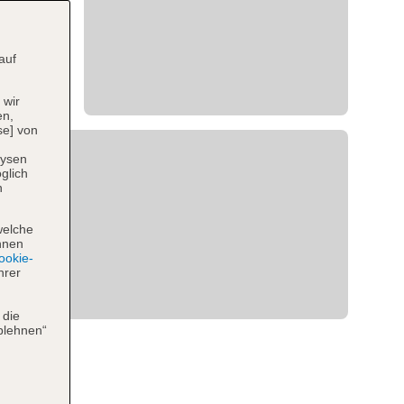
auf
 wir
en,
se] von
lysen
glich
n
welche
hnen
okie-
hrer
 die
blehnen“