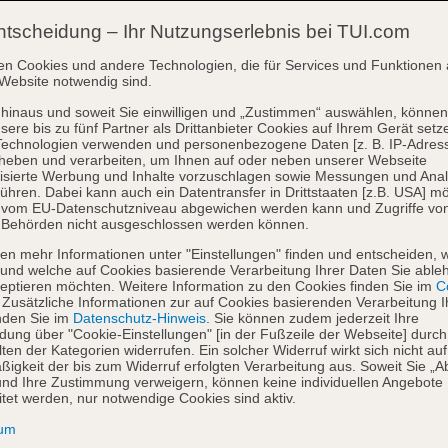
ntscheidung – Ihr Nutzungserlebnis bei TUI.com
en Cookies und andere Technologien, die für Services und Funktionen 
Website notwendig sind.
hinaus und soweit Sie einwilligen und „Zustimmen“ auswählen, können
sere bis zu fünf Partner als Drittanbieter Cookies auf Ihrem Gerät setz
Technologien verwenden und personenbezogene Daten [z. B. IP-Adres
heben und verarbeiten, um Ihnen auf oder neben unserer Webseite
isierte Werbung und Inhalte vorzuschlagen sowie Messungen und Ana
ühren. Dabei kann auch ein Datentransfer in Drittstaaten [z.B. USA] mö
o vom EU-Datenschutzniveau abgewichen werden kann und Zugriffe vo
 Behörden nicht ausgeschlossen werden können.
en mehr Informationen unter "Einstellungen" finden und entscheiden, 
und welche auf Cookies basierende Verarbeitung Ihrer Daten Sie able
eptieren möchten. Weitere Information zu den Cookies finden Sie im
Co
. Zusätzliche Informationen zur auf Cookies basierenden Verarbeitung I
nden Sie im
Datenschutz-Hinweis
. Sie können zudem jederzeit Ihre
dung über "Cookie-Einstellungen" [in der Fußzeile der Webseite] durch
ten der Kategorien widerrufen. Ein solcher Widerruf wirkt sich nicht auf
igkeit der bis zum Widerruf erfolgten Verarbeitung aus. Soweit Sie „A
nd Ihre Zustimmung verweigern, können keine individuellen Angebote
itet werden, nur notwendige Cookies sind aktiv.
sum