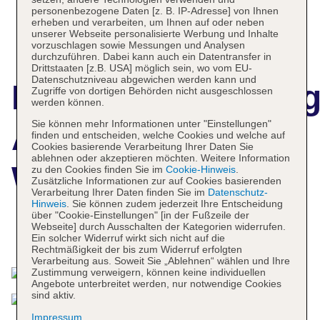
personenbezogene Daten [z. B. IP-Adresse] von Ihnen
erheben und verarbeiten, um Ihnen auf oder neben
unserer Webseite personalisierte Werbung und Inhalte
vorzuschlagen sowie Messungen und Analysen
durchzuführen. Dabei kann auch ein Datentransfer in
Drittstaaten [z.B. USA] möglich sein, wo vom EU-
Datenschutzniveau abgewichen werden kann und
Hotelbeschreibun
Zugriffe von dortigen Behörden nicht ausgeschlossen
werden können.
Sie können mehr Informationen unter "Einstellungen"
Atlantic Hotel
finden und entscheiden, welche Cookies und welche auf
Cookies basierende Verarbeitung Ihrer Daten Sie
ablehnen oder akzeptieren möchten. Weitere Information
Wilhelmshaven
zu den Cookies finden Sie im
Cookie-Hinweis
.
Zusätzliche Informationen zur auf Cookies basierenden
Verarbeitung Ihrer Daten finden Sie im
Datenschutz-
Hinweis
. Sie können zudem jederzeit Ihre Entscheidung
über "Cookie-Einstellungen" [in der Fußzeile der
Webseite] durch Ausschalten der Kategorien widerrufen.
Das bietet Ihre Unterkunft
Ein solcher Widerruf wirkt sich nicht auf die
Rechtmäßigkeit der bis zum Widerruf erfolgten
Verarbeitung aus. Soweit Sie „Ablehnen“ wählen und Ihre
Zustimmung verweigern, können keine individuellen
Angebote unterbreitet werden, nur notwendige Cookies
sind aktiv.
Impressum