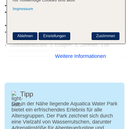
Wäscheservice: gegen Gebühr, Fremdanbieter
Impressum
Zahlungsarten: TUI Card / VISA, MasterCard,
American Express
Haustiere nicht erlaubt
Parkmöglichkeiten: Stellplätze, nicht überdacht:
Ablehnen
Einstellungen
Zustimmen
ohne Gebühr
Gebäudeanzahl: 3, Etagen: 3, Zimmer: 138
Landeskategorie: 4 Sterne
Weitere Informationen
Tipp
Der in der Nähe liegende Aquatica Water Park
bietet ein erfrischendes Erlebnis für alle
Altersgruppen. Der Park zeichnet sich durch
eine Vielzahl von Wasserrutschen, darunter
Adrenalinstöße für Abenteuerlustige und