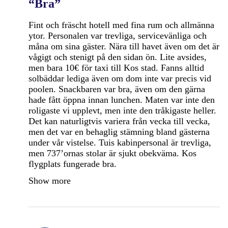
“Bra”
Fint och fräscht hotell med fina rum och allmänna
ytor. Personalen var trevliga, servicevänliga och
måna om sina gäster. Nära till havet även om det är
vågigt och stenigt på den sidan ön. Lite avsides,
men bara 10€ för taxi till Kos stad. Fanns alltid
solbäddar lediga även om dom inte var precis vid
poolen. Snackbaren var bra, även om den gärna
hade fått öppna innan lunchen. Maten var inte den
roligaste vi upplevt, men inte den tråkigaste heller.
Det kan naturligtvis variera från vecka till vecka,
men det var en behaglig stämning bland gästerna
under vår vistelse. Tuis kabinpersonal är trevliga,
men 737’ornas stolar är sjukt obekväma. Kos
flygplats fungerade bra.
Show more