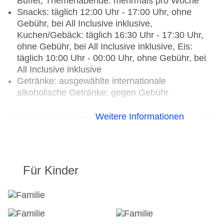
Buffet, Themenabende: mehrmals pro Woche
Snacks: täglich 12:00 Uhr - 17:00 Uhr, ohne
Gebühr, bei All Inclusive inklusive,
Kuchen/Gebäck: täglich 16:30 Uhr - 17:30 Uhr,
ohne Gebühr, bei All Inclusive inklusive, Eis:
täglich 10:00 Uhr - 00:00 Uhr, ohne Gebühr, bei
All Inclusive inklusive
Getränke: ausgewählte internationale
alkoholische Getränke: gegen Gebühr
Restaurants: 2
Weitere Informationen
Hauptrestaurant: Küche: griechisch, international,
landestypisch, mediterran, regional,
Fisch/Meeresfrüchte, Grillgerichte, glutenfreie
Gerichte, lactosefreie Gerichte, saisonale
Für Kinder
Gerichte, vegetarische Gerichte, Vollwertkost,
Buffet, Showcooking, Afternoon Tea, ohne
Gebühr, bei All Inclusive inklusive, täglich 07:30
Uhr - 10:00 Uhr, 12:30 Uhr - 14:30 Uhr, 18:30 Uhr
- 21:00 Uhr, mit Terrasse, Kinderhochstuhl,