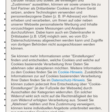
Darüber hinaus und soweit Sie einwilligen und
„Zustimmen“ auswählen, können wir sowie unsere bis zu
fünf Partner als Drittanbieter Cookies auf Ihrem Gerät
setzen, andere Technologien verwenden und
Kurtaxe/Ökotaxe/Touristensteuer zahlbar vor Ort
personenbezogene Daten [z. B. IP-Adresse] von Ihnen
Check-in Zeit ab 14:00 Uhr
erheben und verarbeiten, um Ihnen auf oder neben
Check-out Zeit bis 12:00 Uhr
unserer Webseite personalisierte Werbung und Inhalte
vorzuschlagen sowie Messungen und Analysen
Late Check-out: gegen Gebühr, Anfrage
durchzuführen. Dabei kann auch ein Datentransfer in
notwendig
Drittstaaten [z.B. USA] möglich sein, wo vom EU-
Datenschutzniveau abgewichen werden kann und Zugriffe
Rezeption: Sprachen: englisch, polnisch
von dortigen Behörden nicht ausgeschlossen werden
Gartenanlage, Sonnenterrasse
können.
Pools: 2
Sie können mehr Informationen unter "Einstellungen"
Pool: ohne Gebühr, Outdoor, Süßwasser,
finden und entscheiden, welche Cookies und welche auf
Cookies basierende Verarbeitung Ihrer Daten Sie
Balinesische Betten: ohne Gebühr, Liegen,
ablehnen oder akzeptieren möchten. Weitere Information
Sonnenschirme
zu den Cookies finden Sie im
Cookie-Hinweis
. Zusätzliche
Kinderpool: ohne Gebühr, Outdoor, Süßwasser,
Informationen zur auf Cookies basierenden Verarbeitung
Ihrer Daten finden Sie im
Datenschutz-Hinweis
. Sie
Liegen, Sonnenschirme
können zudem jederzeit Ihre Entscheidung über "Cookie-
Badetücher: gegen Kaution
Einstellungen" [in der Fußzeile der Webseite] durch
Ausschalten der Kategorien widerrufen. Ein solcher
Minimarkt
Widerruf wirkt sich nicht auf die Rechtmäßigkeit der bis
Amphitheater
zum Widerruf erfolgten Verarbeitung aus. Soweit Sie
„Ablehnen“ wählen und Ihre Zustimmung verweigern,
Internet: WLAN/WiFi, im gesamten Hotel
können keine individuellen Angebote unterbreitet werden,
(Anlage): ohne Gebühr
nur notwendige Cookies sind aktiv.