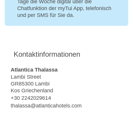
Tage die Woche digital über die
Chatfunktion der myTui App, telefonisch
und per SMS für Sie da.
Kontaktinformationen
Atlantica Thalassa
Lambi Street
GR85300 Lambi
Kos Griechenland
+30 2242029614
thalassa@atlanticahotels.com