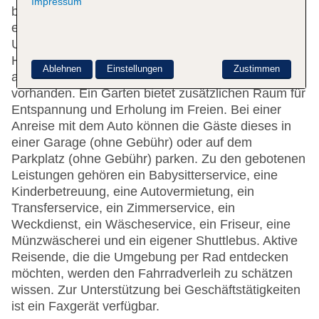
Impressum
beim Ein- und Auschecken. Die Einrichtung umfasst
eine Gepäckaufbewahrung und einen Safe. In der
Unterbringung steht WLAN zur Verfügung.
Hilfestellung bei der Buchung von Ausflügen wird
Ablehnen
Einstellungen
Zustimmen
am Tourdesk geboten. Geschäfte sind ebenfalls
vorhanden. Ein Garten bietet zusätzlichen Raum für
Entspannung und Erholung im Freien. Bei einer
Anreise mit dem Auto können die Gäste dieses in
einer Garage (ohne Gebühr) oder auf dem
Parkplatz (ohne Gebühr) parken. Zu den gebotenen
Leistungen gehören ein Babysitterservice, eine
Kinderbetreuung, eine Autovermietung, ein
Transferservice, ein Zimmerservice, ein
Weckdienst, ein Wäscheservice, ein Friseur, eine
Münzwäscherei und ein eigener Shuttlebus. Aktive
Reisende, die die Umgebung per Rad entdecken
möchten, werden den Fahrradverleih zu schätzen
wissen. Zur Unterstützung bei Geschäftstätigkeiten
ist ein Faxgerät verfügbar.