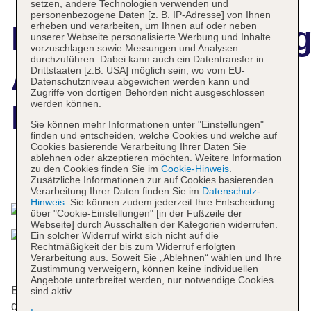
setzen, andere Technologien verwenden und
personenbezogene Daten [z. B. IP-Adresse] von Ihnen
erheben und verarbeiten, um Ihnen auf oder neben
Hotelbeschreibun
unserer Webseite personalisierte Werbung und Inhalte
vorzuschlagen sowie Messungen und Analysen
durchzuführen. Dabei kann auch ein Datentransfer in
Atlantis Beach
Drittstaaten [z.B. USA] möglich sein, wo vom EU-
Datenschutzniveau abgewichen werden kann und
Zugriffe von dortigen Behörden nicht ausgeschlossen
werden können.
Residence
Sie können mehr Informationen unter "Einstellungen"
finden und entscheiden, welche Cookies und welche auf
Cookies basierende Verarbeitung Ihrer Daten Sie
ablehnen oder akzeptieren möchten. Weitere Information
zu den Cookies finden Sie im
Cookie-Hinweis
.
Das bietet Ihre Unterkunft
Zusätzliche Informationen zur auf Cookies basierenden
Verarbeitung Ihrer Daten finden Sie im
Datenschutz-
Hinweis
. Sie können zudem jederzeit Ihre Entscheidung
über "Cookie-Einstellungen" [in der Fußzeile der
Webseite] durch Ausschalten der Kategorien widerrufen.
Ein solcher Widerruf wirkt sich nicht auf die
Rechtmäßigkeit der bis zum Widerruf erfolgten
Verarbeitung aus. Soweit Sie „Ablehnen“ wählen und Ihre
Zustimmung verweigern, können keine individuellen
Angebote unterbreitet werden, nur notwendige Cookies
Englisch- und französischsprachiges Personal an
sind aktiv.
der Rezeption im Empfangsbereich steht zur Seite