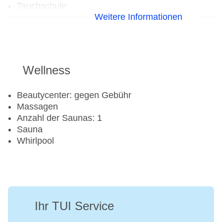
Tauchschule
Weitere Informationen
Jetski
Segeln
Surfen
Wasserski: gegen Gebühr
Windsurfen
Wellness
Aerobic
Beautycenter: gegen Gebühr
Beachvolleyball
Massagen
Fahrradverleih
Anzahl der Saunas: 1
Fitnessraum
Sauna
Tennisplatz
Whirlpool
Ihr TUI Service