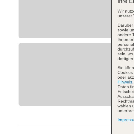
Ihre E
Wir nutz
unserer 
Darüber 
sowie un
andere 
Ihnen er
personal
durchzuf
sein, w
dortigen
Sie könn
Cookies 
oder akz
Hinweis
Daten fi
Entschei
Ausschal
Rechtmäß
wählen u
unterbre
Impres