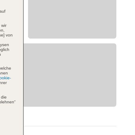
auf
 wir
en,
se] von
lysen
glich
n
welche
hnen
okie-
hrer
 die
blehnen“