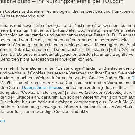
ntscheidung – Ihr Nutzungserlebnis bei TUI.com
en Cookies und andere Technologien, die für Services und Funktionen 
Website notwendig sind.
hinaus und soweit Sie einwilligen und „Zustimmen“ auswählen, können
sere bis zu fünf Partner als Drittanbieter Cookies auf Ihrem Gerät setz
Technologien verwenden und personenbezogene Daten [z. B. IP-Adres
heben und verarbeiten, um Ihnen auf oder neben unserer Webseite
isierte Werbung und Inhalte vorzuschlagen sowie Messungen und Ana
ühren. Dabei kann auch ein Datentransfer in Drittstaaten [z.B. USA] mö
o vom EU-Datenschutzniveau abgewichen werden kann und Zugriffe vo
 Behörden nicht ausgeschlossen werden können.
en mehr Informationen unter "Einstellungen" finden und entscheiden, 
und welche auf Cookies basierende Verarbeitung Ihrer Daten Sie able
eptieren möchten. Weitere Information zu den Cookies finden Sie im
Co
. Zusätzliche Informationen zur auf Cookies basierenden Verarbeitung I
nden Sie im
Datenschutz-Hinweis
. Sie können zudem jederzeit Ihre
dung über "Cookie-Einstellungen" [in der Fußzeile der Webseite] durch
ten der Kategorien widerrufen. Ein solcher Widerruf wirkt sich nicht auf
igkeit der bis zum Widerruf erfolgten Verarbeitung aus. Soweit Sie „A
nd Ihre Zustimmung verweigern, können keine individuellen Angebote
itet werden, nur notwendige Cookies sind aktiv.
sum