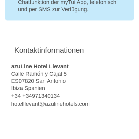
Chatfunktion der myTui App, telefonisch
und per SMS zur Verfügung.
Kontaktinformationen
azuLine Hotel Llevant
Calle Ramón y Cajal 5
ES07820 San Antonio
Ibiza Spanien
+34 +34971340134
hotelllevant@azulinehotels.com