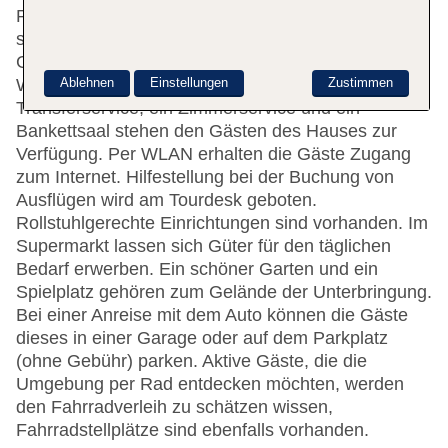
Personal an der Rezeption im Empfangsbereich
steht zur Seite beim Ein- und Auschecken. Eine
Gepäckaufbewahrung, ein Safe, eine
Ablehnen
Einstellungen
Zustimmen
Wechselstube, medizinische Betreuung, ein
Transferservice, ein Zimmerservice und ein
Bankettsaal stehen den Gästen des Hauses zur
Verfügung. Per WLAN erhalten die Gäste Zugang
zum Internet. Hilfestellung bei der Buchung von
Ausflügen wird am Tourdesk geboten.
Rollstuhlgerechte Einrichtungen sind vorhanden. Im
Supermarkt lassen sich Güter für den täglichen
Bedarf erwerben. Ein schöner Garten und ein
Spielplatz gehören zum Gelände der Unterbringung.
Bei einer Anreise mit dem Auto können die Gäste
dieses in einer Garage oder auf dem Parkplatz
(ohne Gebühr) parken. Aktive Gäste, die die
Umgebung per Rad entdecken möchten, werden
den Fahrradverleih zu schätzen wissen,
Fahrradstellplätze sind ebenfalls vorhanden.