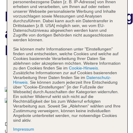
personenbezogene Daten [z. B. IP-Adresse] von Ihnen
erheben und verarbeiten, um Ihnen auf oder neben
Hotelbeschreibun
unserer Webseite personalisierte Werbung und Inhalte
vorzuschlagen sowie Messungen und Analysen
durchzuführen. Dabei kann auch ein Datentransfer in
Drittstaaten [z.B. USA] möglich sein, wo vom EU-
azuLine Hotel
Datenschutzniveau abgewichen werden kann und
Zugriffe von dortigen Behörden nicht ausgeschlossen
werden können.
Llevant
Sie können mehr Informationen unter "Einstellungen"
finden und entscheiden, welche Cookies und welche auf
Cookies basierende Verarbeitung Ihrer Daten Sie
ablehnen oder akzeptieren möchten. Weitere Information
zu den Cookies finden Sie im
Cookie-Hinweis
.
Zusätzliche Informationen zur auf Cookies basierenden
Das bietet Ihre Unterkunft
Verarbeitung Ihrer Daten finden Sie im
Datenschutz-
Hinweis
. Sie können zudem jederzeit Ihre Entscheidung
über "Cookie-Einstellungen" [in der Fußzeile der
Webseite] durch Ausschalten der Kategorien widerrufen.
Ein solcher Widerruf wirkt sich nicht auf die
Rechtmäßigkeit der bis zum Widerruf erfolgten
Verarbeitung aus. Soweit Sie „Ablehnen“ wählen und Ihre
Zustimmung verweigern, können keine individuellen
Angebote unterbreitet werden, nur notwendige Cookies
sind aktiv.
Das Hotel bietet 5 Einzel- und 52 Doppelzimmer
Impressum
und verfügt über einen Aufzug. Englischsprachiges