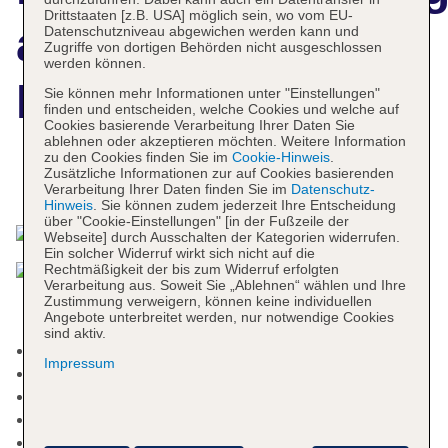
Drittstaaten [z.B. USA] möglich sein, wo vom EU-
azuLine Hotel
Datenschutzniveau abgewichen werden kann und
Zugriffe von dortigen Behörden nicht ausgeschlossen
werden können.
Pacific
Sie können mehr Informationen unter "Einstellungen"
finden und entscheiden, welche Cookies und welche auf
Cookies basierende Verarbeitung Ihrer Daten Sie
ablehnen oder akzeptieren möchten. Weitere Information
zu den Cookies finden Sie im
Cookie-Hinweis
.
Zusätzliche Informationen zur auf Cookies basierenden
Das bietet Ihre Unterkunft
Verarbeitung Ihrer Daten finden Sie im
Datenschutz-
Hinweis
. Sie können zudem jederzeit Ihre Entscheidung
über "Cookie-Einstellungen" [in der Fußzeile der
Webseite] durch Ausschalten der Kategorien widerrufen.
Ein solcher Widerruf wirkt sich nicht auf die
Rechtmäßigkeit der bis zum Widerruf erfolgten
Verarbeitung aus. Soweit Sie „Ablehnen“ wählen und Ihre
Zustimmung verweigern, können keine individuellen
Angebote unterbreitet werden, nur notwendige Cookies
sind aktiv.
Letzte Komplettrenovierung: 2005
Impressum
Rezeption, Geldwechsel möglich
Lift
Sonnenterrasse
Pools: 2