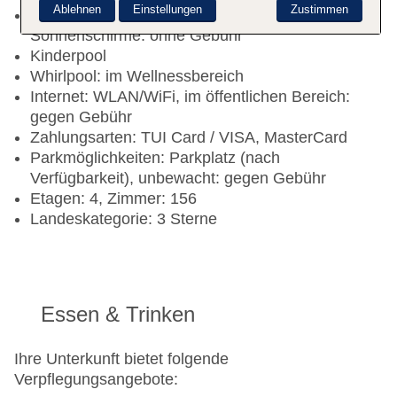
Ablehnen
Einstellungen
Zustimmen
Pool: Outdoor, Liegen: ohne Gebühr,
Sonnenschirme: ohne Gebühr
Kinderpool
Whirlpool: im Wellnessbereich
Internet: WLAN/WiFi, im öffentlichen Bereich:
gegen Gebühr
Zahlungsarten: TUI Card / VISA, MasterCard
Parkmöglichkeiten: Parkplatz (nach
Verfügbarkeit), unbewacht: gegen Gebühr
Etagen: 4, Zimmer: 156
Landeskategorie: 3 Sterne
Essen & Trinken
Ihre Unterkunft bietet folgende
Verpflegungsangebote: