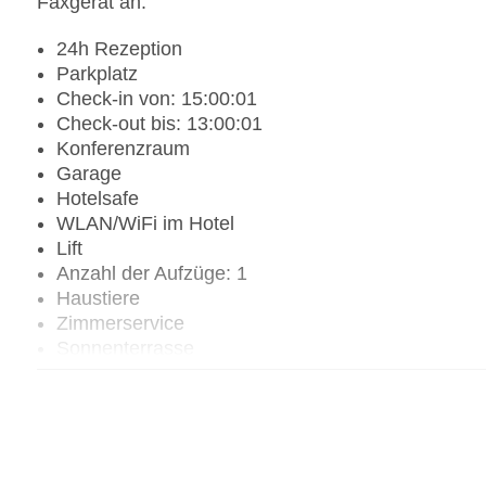
Faxgerät an.
24h Rezeption
Parkplatz
Check-in von: 15:00:01
Check-out bis: 13:00:01
Konferenzraum
Garage
Hotelsafe
WLAN/WiFi im Hotel
Lift
Anzahl der Aufzüge: 1
Haustiere
Zimmerservice
Sonnenterrasse
Gesamtanzahl der Stockwerke: 3
Gesamtanzahl der Zimmer: 12
Pools:Outdoor Pool, Sonnenschirme am Pool, Li
Zahlungsarten: American Express, Mastercard, V
Landeskategorie: 3,5 Sterne