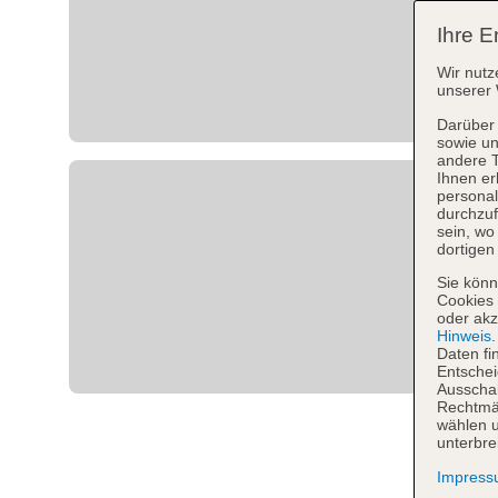
Ihre E
Wir nutz
unserer 
Darüber 
sowie un
andere 
Ihnen er
personal
durchzuf
sein, w
dortigen
Sie könn
Cookies 
oder akz
Hinweis
Daten fi
Entschei
Ausschal
Rechtmäß
wählen u
unterbre
Impres