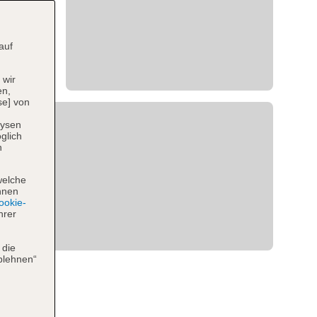
auf
 wir
en,
se] von
lysen
glich
n
welche
hnen
okie-
hrer
 die
blehnen“