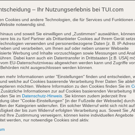
ntscheidung – Ihr Nutzungserlebnis bei TUI.com
en Cookies und andere Technologien, die für Services und Funktionen 
Website notwendig sind.
hinaus und soweit Sie einwilligen und „Zustimmen“ auswählen, können
sere bis zu fünf Partner als Drittanbieter Cookies auf Ihrem Gerät setz
Technologien verwenden und personenbezogene Daten [z. B. IP-Adres
heben und verarbeiten, um Ihnen auf oder neben unserer Webseite
isierte Werbung und Inhalte vorzuschlagen sowie Messungen und Ana
ühren. Dabei kann auch ein Datentransfer in Drittstaaten [z.B. USA] mö
o vom EU-Datenschutzniveau abgewichen werden kann und Zugriffe vo
 Behörden nicht ausgeschlossen werden können.
en mehr Informationen unter "Einstellungen" finden und entscheiden, 
und welche auf Cookies basierende Verarbeitung Ihrer Daten Sie able
eptieren möchten. Weitere Information zu den Cookies finden Sie im
Co
. Zusätzliche Informationen zur auf Cookies basierenden Verarbeitung I
nden Sie im
Datenschutz-Hinweis
. Sie können zudem jederzeit Ihre
dung über "Cookie-Einstellungen" [in der Fußzeile der Webseite] durch
ten der Kategorien widerrufen. Ein solcher Widerruf wirkt sich nicht auf
igkeit der bis zum Widerruf erfolgten Verarbeitung aus. Soweit Sie „A
nd Ihre Zustimmung verweigern, können keine individuellen Angebote
itet werden, nur notwendige Cookies sind aktiv.
sum