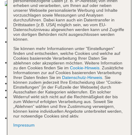
personenbezogene Daten [z. B. IP-Adresse] von Ihnen
erheben und verarbeiten, um Ihnen auf oder neben
unserer Webseite personalisierte Werbung und Inhalte
vorzuschlagen sowie Messungen und Analysen
durchzuführen. Dabei kann auch ein Datentransfer in
Drittstaaten [z.B. USA] möglich sein, wo vom EU-
Late Check-out: gegen Gebühr, Anfrage
Datenschutzniveau abgewichen werden kann und Zugriffe
notwendig
von dortigen Behörden nicht ausgeschlossen werden
können.
Rezeption: täglich 24 Stunden, Sprachen:
englisch, spanisch, Geldwechsel möglich,
Sie können mehr Informationen unter "Einstellungen"
finden und entscheiden, welche Cookies und welche auf
Hotelsafe: gegen Gebühr
Cookies basierende Verarbeitung Ihrer Daten Sie
Gästebetreuung: Sprachen: deutsch, englisch,
ablehnen oder akzeptieren möchten. Weitere Information
zu den Cookies finden Sie im
Cookie-Hinweis
. Zusätzliche
spanisch, italienisch, französisch
Informationen zur auf Cookies basierenden Verarbeitung
Lift
Ihrer Daten finden Sie im
Datenschutz-Hinweis
. Sie
können zudem jederzeit Ihre Entscheidung über "Cookie-
Gartenanlage, Sonnenterrasse
Einstellungen" [in der Fußzeile der Webseite] durch
Pools: 3
Ausschalten der Kategorien widerrufen. Ein solcher
Infinitypool „Infinity Pool“: Outdoor, Süßwasser,
Widerruf wirkt sich nicht auf die Rechtmäßigkeit der bis
zum Widerruf erfolgten Verarbeitung aus. Soweit Sie
Liegen: ohne Gebühr, Sonnenschirme: ohne
„Ablehnen“ wählen und Ihre Zustimmung verweigern,
Gebühr
können keine individuellen Angebote unterbreitet werden,
nur notwendige Cookies sind aktiv.
Poollandschaft „Pool“: Outdoor, Süßwasser,
Liegen: ohne Gebühr, Sonnenschirme: ohne
Impressum
Gebühr