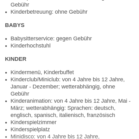
Gebühr
täglich 07:30 Uhr - 10:30 Uhr, 13:00 Uhr - 15:00
Kinderbetreuung: ohne Gebühr
Uhr und 18:30 Uhr - 22:00 Uhr, klimatisierbar, mit
Terrasse, Kinderhochstuhl, angemessene
BABYS
Kleidung erwünscht
Spezialitätenrestaurant „Yrichen Restaurant“:
Babysitterservice: gegen Gebühr
Küche: italienisch, glutenfreie Gerichte: gegen
Kinderhochstuhl
Gebühr, Anfrage & Reservierung notwendig, à la
carte, Reservierung notwendig, ohne Gebühr,
KINDER
07:30 Uhr - 10:30 Uhr und 18:30 Uhr - 22:00 Uhr,
klimatisierbar, mit Terrasse, Kinderhochstuhl,
Kindermenü, Kinderbuffet
angemessene Kleidung erwünscht
Kinderclub/Miniclub: von 4 Jahre bis 12 Jahre,
Spezialitätenrestaurant „Gamame Restaurant“:
Januar - Dezember; wetterabhängig, ohne
Küche: asiatisch, glutenfreie Gerichte: ohne
Gebühr
Gebühr, Anfrage & Reservierung notwendig, ohne
Kinderanimation: von 4 Jahre bis 12 Jahre, Mai -
Gebühr, täglich 09:00 Uhr - 19:00 Uhr, mit
März; wetterabhängig: Sprachen: deutsch,
Terrasse, Kinderhochstuhl
englisch, spanisch, italienisch, französisch
Restaurant „Tanikt food truck“: Küche:
Kinderspielzimmer
international, glutenfreie Gerichte: Anfrage &
Kinderspielplatz
Reservierung notwendig, leichte Gerichte, ohne
Minidisco: von 4 Jahre bis 12 Jahre,