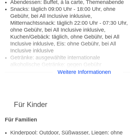
Abendessen: Buffet, à la carte, Themenabende
Snacks: täglich 09:00 Uhr - 18:00 Uhr, ohne
Gebühr, bei All Inclusive inklusive,
Mitternachtssnack: täglich 22:00 Uhr - 07:30 Uhr,
ohne Gebühr, bei All Inclusive inklusive,
Kuchen/Gebäck: täglich, ohne Gebühr, bei All
Inclusive inklusive, Eis: ohne Gebühr, bei All
Inclusive inklusive
Getränke: ausgewählte internationale
alkoholische Getränke: gegen Gebühr
Weihnachtsspecial: Menü, Silvesterspecial: Menü
Weitere Informationen
Restaurants: 4
Hauptrestaurant „Guatatiboa Restaurant“: Küche:
international, landestypisch, Grillgerichte,
Für Kinder
glutenfreie Gerichte: ohne Gebühr, Anfrage
notwendig, Reservierung nicht notwendig,
Kinderbuffet, Kindermenü, lactosefreie Gerichte,
Für Familien
vegetarische Gerichte, Buffet, Showcooking,
Kinderpool: Outdoor, Süßwasser, Liegen: ohne
Reservierung nicht notwendig, ohne Gebühr,