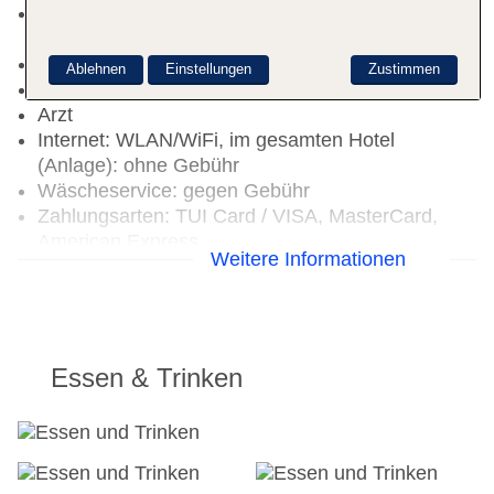
Kinderpool: Outdoor, Süßwasser, Liegen: ohne
Gebühr
Badetücher: gegen Kaution
Ablehnen
Einstellungen
Zustimmen
Souvenirshop, Minimarkt, Friseur
Arzt
Internet: WLAN/WiFi, im gesamten Hotel
(Anlage): ohne Gebühr
Wäscheservice: gegen Gebühr
Zahlungsarten: TUI Card / VISA, MasterCard,
American Express
Weitere Informationen
Haustiere nicht erlaubt
Parkmöglichkeiten: Stellplätze, nicht überdacht:
ohne Gebühr, im Parkhaus: gegen Gebühr
Tagungseinrichtungen: klimatisierte
Tagungsräume, Tageslicht, Tagungsequipment:
Essen & Trinken
gegen Gebühr, Coffee Breaks: gegen Gebühr
Gebäudeanzahl: 7, Etagen: 5, Zimmer: 471
Landeskategorie: 4 Sterne