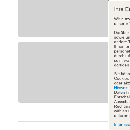
Ihre E
Wir nutz
unserer 
Darüber 
sowie un
andere 
Ihnen er
personal
durchzuf
sein, w
dortigen
Sie könn
Cookies 
oder akz
Hinweis
Daten fi
Entschei
Ausschal
Rechtmäß
wählen u
unterbre
Impres