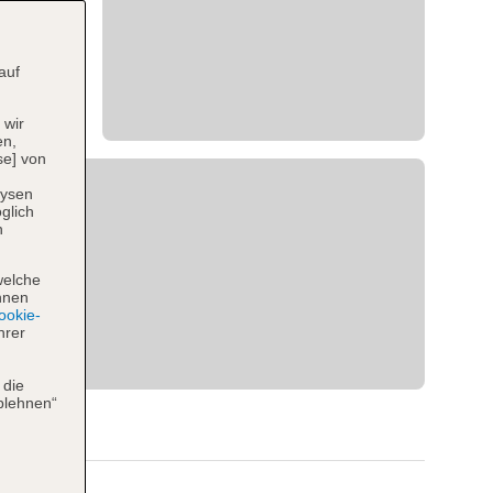
auf
 wir
en,
se] von
lysen
glich
n
welche
hnen
okie-
hrer
 die
blehnen“