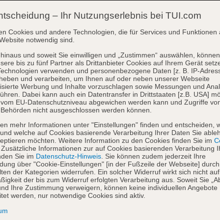
ntscheidung – Ihr Nutzungserlebnis bei TUI.com
en Cookies und andere Technologien, die für Services und Funktionen 
Website notwendig sind.
hinaus und soweit Sie einwilligen und „Zustimmen“ auswählen, können
sere bis zu fünf Partner als Drittanbieter Cookies auf Ihrem Gerät setz
Technologien verwenden und personenbezogene Daten [z. B. IP-Adres
heben und verarbeiten, um Ihnen auf oder neben unserer Webseite
isierte Werbung und Inhalte vorzuschlagen sowie Messungen und Ana
ühren. Dabei kann auch ein Datentransfer in Drittstaaten [z.B. USA] mö
o vom EU-Datenschutzniveau abgewichen werden kann und Zugriffe vo
 Behörden nicht ausgeschlossen werden können.
en mehr Informationen unter "Einstellungen" finden und entscheiden, 
und welche auf Cookies basierende Verarbeitung Ihrer Daten Sie able
eptieren möchten. Weitere Information zu den Cookies finden Sie im
Co
. Zusätzliche Informationen zur auf Cookies basierenden Verarbeitung I
nden Sie im
Datenschutz-Hinweis
. Sie können zudem jederzeit Ihre
dung über "Cookie-Einstellungen" [in der Fußzeile der Webseite] durch
ten der Kategorien widerrufen. Ein solcher Widerruf wirkt sich nicht auf
igkeit der bis zum Widerruf erfolgten Verarbeitung aus. Soweit Sie „A
nd Ihre Zustimmung verweigern, können keine individuellen Angebote
itet werden, nur notwendige Cookies sind aktiv.
sum