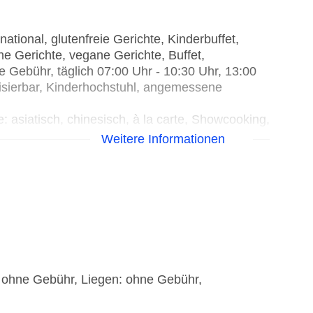
tional, glutenfreie Gerichte, Kinderbuffet,
che Gerichte, vegane Gerichte, Buffet,
 Gebühr, täglich 07:00 Uhr - 10:30 Uhr, 13:00
tisierbar, Kinderhochstuhl, angemessene
siatisch, chinesisch, à la carte, Showcooking,
30 Uhr - 22:00 Uhr, klimatisierbar,
Weitere Informationen
cht
Küche: italienisch, à la carte, Reservierung
0 Uhr, klimatisierbar, Kinderhochstuhl,
üche: international, à la carte, Reservierung
0 Uhr, klimatisierbar, Kinderhochstuhl,
: Küche: Grillgerichte, Reservierung notwendig,
 ohne Gebühr, Liegen: ohne Gebühr,
matisierbar, Kinderhochstuhl, angemessene
la carte, Reservierung nicht notwendig, gegen