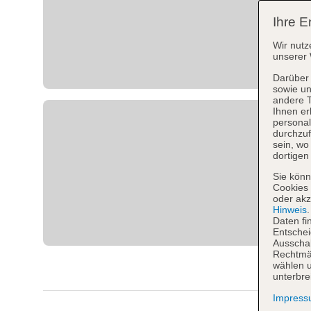
Ihre E
Wir nutz
unserer 
Darüber 
sowie un
andere 
Ihnen er
personal
durchzuf
sein, w
dortigen
Sie könn
Cookies 
oder akz
Hinweis
Daten fi
Entschei
Ausschal
Rechtmäß
wählen u
unterbre
Impres