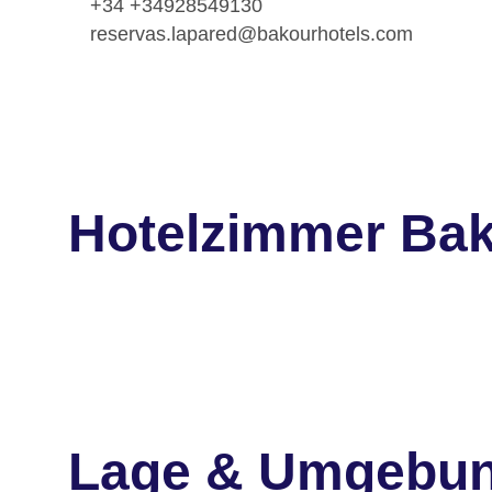
+34 +34928549130
reservas.lapared@bakourhotels.com
Hotelzimmer Bak
Lage & Umgebu