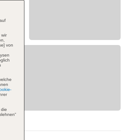
auf
 wir
en,
se] von
lysen
glich
n
welche
hnen
okie-
hrer
 die
blehnen“