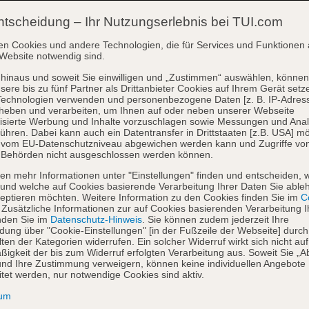
ntscheidung – Ihr Nutzungserlebnis bei TUI.com
en Cookies und andere Technologien, die für Services und Funktionen 
Website notwendig sind.
hinaus und soweit Sie einwilligen und „Zustimmen“ auswählen, können
sere bis zu fünf Partner als Drittanbieter Cookies auf Ihrem Gerät setz
Technologien verwenden und personenbezogene Daten [z. B. IP-Adres
heben und verarbeiten, um Ihnen auf oder neben unserer Webseite
isierte Werbung und Inhalte vorzuschlagen sowie Messungen und Ana
ühren. Dabei kann auch ein Datentransfer in Drittstaaten [z.B. USA] mö
o vom EU-Datenschutzniveau abgewichen werden kann und Zugriffe vo
 Behörden nicht ausgeschlossen werden können.
en mehr Informationen unter "Einstellungen" finden und entscheiden, 
und welche auf Cookies basierende Verarbeitung Ihrer Daten Sie able
eptieren möchten. Weitere Information zu den Cookies finden Sie im
Co
. Zusätzliche Informationen zur auf Cookies basierenden Verarbeitung I
nden Sie im
Datenschutz-Hinweis
. Sie können zudem jederzeit Ihre
dung über "Cookie-Einstellungen" [in der Fußzeile der Webseite] durch
ten der Kategorien widerrufen. Ein solcher Widerruf wirkt sich nicht auf
igkeit der bis zum Widerruf erfolgten Verarbeitung aus. Soweit Sie „A
nd Ihre Zustimmung verweigern, können keine individuellen Angebote
itet werden, nur notwendige Cookies sind aktiv.
sum