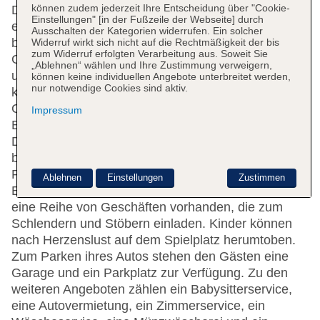
können zudem jederzeit Ihre Entscheidung über "Cookie-
Doppelzimmer auf 4 Etagen, die mit einem Aufzug
Einstellungen" [in der Fußzeile der Webseite] durch
erreichbar sind. Die Rezeption ist rund um die Uhr
Ausschalten der Kategorien widerrufen. Ein solcher
besetzt. Serviceleistungen wie eine
Widerruf wirkt sich nicht auf die Rechtmäßigkeit der bis
zum Widerruf erfolgten Verarbeitung aus. Soweit Sie
Gepäckaufbewahrung, ein Safe, ein Geldautomat
„Ablehnen“ wählen und Ihre Zustimmung verweigern,
und ein Getränkeautomat tragen zu einem
können keine individuellen Angebote unterbreitet werden,
nur notwendige Cookies sind aktiv.
komfortablen Aufenthalt bei. Per WLAN erhalten die
Gäste Zugang zum Internet. Hilfestellung bei der
Impressum
Buchung von Ausflügen wird am Tourdesk geboten.
Das Haus verfügt über eine Reihe von
behindertengerechten Einrichtungen.
Rollstuhlgerechte Einrichtungen sind vorhanden.
Ablehnen
Einstellungen
Zustimmen
Behagliche Atmosphäre schafft ein Kamin. Es ist
eine Reihe von Geschäften vorhanden, die zum
Schlendern und Stöbern einladen. Kinder können
nach Herzenslust auf dem Spielplatz herumtoben.
Zum Parken ihres Autos stehen den Gästen eine
Garage und ein Parkplatz zur Verfügung. Zu den
weiteren Angeboten zählen ein Babysitterservice,
eine Autovermietung, ein Zimmerservice, ein