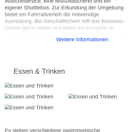
Wäscheservice, eine Münzwäscherei und ein
eigener Shuttlebus. Zur Erkundung der Umgebung
bietet ein Fahrradverleih die notwendige
Ausrüstung. Bei Geschäftlichem hilft das Business-
Center gerne weiter und bietet ein Faxgerät an.
Weitere Informationen
24h Rezeption
Parkplatz
Check-in von: 16:00:00
Check-out bis: 11:00:00
Konferenzraum
Essen & Trinken
Garage
Hoteleröffnung: 1993
Hotelsafe
WLAN/WiFi im Hotel
Letzte umfassende Renovierung: 2004
Lift
Anzahl der Konferenzräume: 1
Anzahl der Aufzüge: 1
Haustiere: gegen Gebühr
Es stehen verschiedene gastronomische