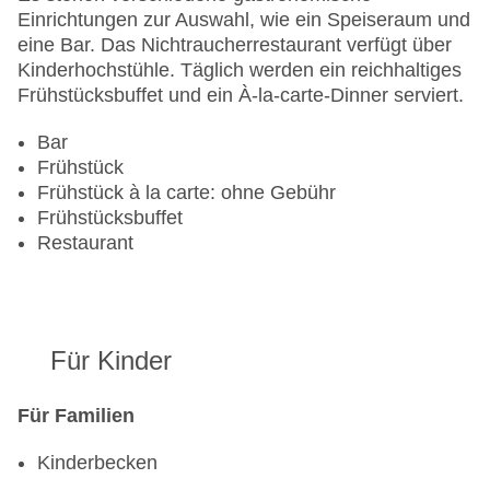
Zimmerservice
Einrichtungen zur Auswahl, wie ein Speiseraum und
Gesamtanzahl der Stockwerke: 4
eine Bar. Das Nichtraucherrestaurant verfügt über
Gesamtanzahl der Zimmer: 195
Kinderhochstühle. Täglich werden ein reichhaltiges
Pools:Kinderbecken, Indoor Pool, Outdoor Pool
Frühstücksbuffet und ein À-la-carte-Dinner serviert.
Zahlungsarten: American Express, Diners Club,
Mastercard, Visa
Bar
Landeskategorie: 3 Sterne
Frühstück
Frühstück à la carte: ohne Gebühr
Frühstücksbuffet
Restaurant
Für Kinder
Für Familien
Kinderbecken