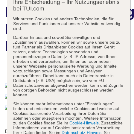
Ihre Entscheidung – Ihr Nutzungserlebnis
Hotelbeschreibun
bei TUI.com
Wir nutzen Cookies und andere Technologien, die für
Banff Caribou
Services und Funktionen auf unserer Website notwendig
sind.
Darüber hinaus und soweit Sie einwilligen und
Lodge & Spa
„Zustimmen“ auswählen, können wir sowie unsere bis zu
fünf Partner als Drittanbieter Cookies auf Ihrem Gerät
setzen, andere Technologien verwenden und
personenbezogene Daten [z. B. IP-Adresse] von Ihnen
erheben und verarbeiten, um Ihnen auf oder neben
unserer Webseite personalisierte Werbung und Inhalte
Das bietet Ihre Unterkunft
vorzuschlagen sowie Messungen und Analysen
durchzuführen. Dabei kann auch ein Datentransfer in
Drittstaaten [z.B. USA] möglich sein, wo vom EU-
Datenschutzniveau abgewichen werden kann und Zugriffe
von dortigen Behörden nicht ausgeschlossen werden
können.
Sie können mehr Informationen unter "Einstellungen"
finden und entscheiden, welche Cookies und welche auf
Cookies basierende Verarbeitung Ihrer Daten Sie
ablehnen oder akzeptieren möchten. Weitere Information
zu den Cookies finden Sie im
Cookie-Hinweis
. Zusätzliche
Informationen zur auf Cookies basierenden Verarbeitung
Das Hotel bietet 8 Suiten, 50 Einzel- und 137
Ihrer Daten finden Sie im
Datenschutz-Hinweis
. Sie