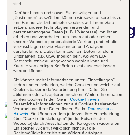
sind.
Darüber hinaus und soweit Sie einwilligen und
„Zustimmen“ auswählen, können wir sowie unsere bis zu
fünf Partner als Drittanbieter Cookies auf Ihrem Gerät
Hotelbeschreibun
setzen, andere Technologien verwenden und
personenbezogene Daten [z. B. IP-Adresse] von Ihnen
erheben und verarbeiten, um Ihnen auf oder neben
unserer Webseite personalisierte Werbung und Inhalte
Banyan Tree
vorzuschlagen sowie Messungen und Analysen
durchzuführen. Dabei kann auch ein Datentransfer in
Drittstaaten [z.B. USA] möglich sein, wo vom EU-
Bangkok
Datenschutzniveau abgewichen werden kann und
Zugriffe von dortigen Behörden nicht ausgeschlossen
werden können.
Sie können mehr Informationen unter "Einstellungen"
finden und entscheiden, welche Cookies und welche auf
Das bietet Ihre Unterkunft
Cookies basierende Verarbeitung Ihrer Daten Sie
ablehnen oder akzeptieren möchten. Weitere Information
zu den Cookies finden Sie im
Cookie-Hinweis
.
Zusätzliche Informationen zur auf Cookies basierenden
Verarbeitung Ihrer Daten finden Sie im
Datenschutz-
Hinweis
. Sie können zudem jederzeit Ihre Entscheidung
über "Cookie-Einstellungen" [in der Fußzeile der
Webseite] durch Ausschalten der Kategorien widerrufen.
Ein solcher Widerruf wirkt sich nicht auf die
Rechtmäßigkeit der bis zum Widerruf erfolgten