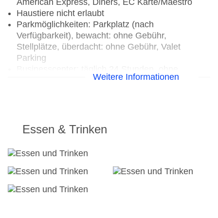
American Express, Diners, EC Karte/Maestro
Haustiere nicht erlaubt
Parkmöglichkeiten: Parkplatz (nach
Verfügbarkeit), bewacht: ohne Gebühr,
Stellplätze, überdacht: ohne Gebühr, Valet
Parking
Businesscenter: täglich 24 Stunden, ohne
Weitere Informationen
Gebühr, Sprachen: englisch
Tagungseinrichtungen: klimatisierte
Tagungsräume, Tageslicht, Tagungsequipment:
gegen Gebühr, Coffee Breaks: gegen Gebühr
Gebäudeanzahl: 1, Etagen: 61, Zimmer: 327
Essen & Trinken
Landeskategorie: 5 Sterne