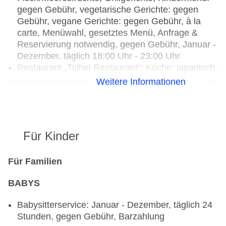
gegen Gebühr, vegetarische Gerichte: gegen
Gebühr, vegane Gerichte: gegen Gebühr, à la
carte, Menüwahl, gesetztes Menü, Anfrage &
Reservierung notwendig, gegen Gebühr, Januar -
Dezember, täglich 18:00 Uhr - 23:00 Uhr
Restaurant „Taihei Restaurant“: Küche: japanisch,
Teppanyaki, Sushi, Diätküche: gegen Gebühr,
Weitere Informationen
Kindermenü: gegen Gebühr, leichte Gerichte:
gegen Gebühr, vegetarische Gerichte: gegen
Gebühr, à la carte, Menüwahl, Anfrage &
Reservierung notwendig, gegen Gebühr, Januar -
Für Kinder
Dezember, täglich 11:30 Uhr - 14:00 Uhr
Restaurant „Bai Yun Restaurant“: Küche:
chinesisch, Trennkost: gegen Gebühr, vegane
Für Familien
Gerichte: gegen Gebühr, Buffet, à la carte,
BABYS
Anfrage & Reservierung notwendig, gegen
Gebühr, Januar - Dezember, täglich 11:30 Uhr -
Babysitterservice: Januar - Dezember, täglich 24
14:00 Uhr, täglich 18:00 Uhr - 23:00 Uhr
Stunden, gegen Gebühr, Barzahlung
Restaurant „Saffron Restaurant“: Küche: