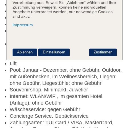
Verarbeitung aus. Soweit Sie „Ablehnen“ wählen und Ihre
Nichtraucherhotel, Raucherbereich
Zustimmung verweigern, können keine individuellen
Check-in Zeit ab 14:00 Uhr
Angebote unterbreitet werden, nur notwendige Cookies
sind aktiv.
Check-out Zeit bis 12:00 Uhr
Early Check-in: täglich, gegen Gebühr
Impressum
Late Check-out: täglich, gegen Gebühr,
Barzahlung
Rezeption: täglich 24 Stunden, Sprachen:
englisch, Geldwechsel möglich, Hotelsafe: ohne
Ablehnen
Einstellungen
Zustimmen
Gebühr
Lift
Pool: Januar - Dezember, ohne Gebühr, Outdoor,
mit Außenbecken, im Wellnessbereich, Liegen:
ohne Gebühr, Liegestühle: ohne Gebühr
Souvenirshop, Minimarkt, Juwelier
Internet: WLAN/WiFi, im gesamten Hotel
(Anlage): ohne Gebühr
Wäscheservice: gegen Gebühr
Concierge Service, Gepäckservice
Zahlungsarten: TUI Card / VISA, MasterCard,