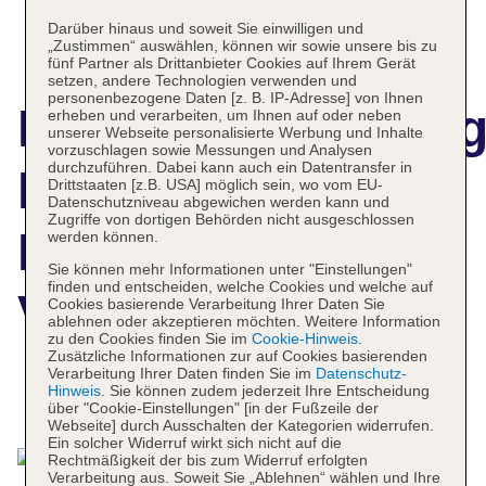
Darüber hinaus und soweit Sie einwilligen und
„Zustimmen“ auswählen, können wir sowie unsere bis zu
fünf Partner als Drittanbieter Cookies auf Ihrem Gerät
setzen, andere Technologien verwenden und
personenbezogene Daten [z. B. IP-Adresse] von Ihnen
Hotelbeschreibun
erheben und verarbeiten, um Ihnen auf oder neben
unserer Webseite personalisierte Werbung und Inhalte
vorzuschlagen sowie Messungen und Analysen
durchzuführen. Dabei kann auch ein Datentransfer in
Banyan Tree
Drittstaaten [z.B. USA] möglich sein, wo vom EU-
Datenschutzniveau abgewichen werden kann und
Zugriffe von dortigen Behörden nicht ausgeschlossen
Maldives
werden können.
Sie können mehr Informationen unter "Einstellungen"
finden und entscheiden, welche Cookies und welche auf
Vabbinfaru
Cookies basierende Verarbeitung Ihrer Daten Sie
ablehnen oder akzeptieren möchten. Weitere Information
zu den Cookies finden Sie im
Cookie-Hinweis
.
Zusätzliche Informationen zur auf Cookies basierenden
Verarbeitung Ihrer Daten finden Sie im
Datenschutz-
Hinweis
. Sie können zudem jederzeit Ihre Entscheidung
Das bietet Ihre Unterkunft
über "Cookie-Einstellungen" [in der Fußzeile der
Webseite] durch Ausschalten der Kategorien widerrufen.
Ein solcher Widerruf wirkt sich nicht auf die
Rechtmäßigkeit der bis zum Widerruf erfolgten
Verarbeitung aus. Soweit Sie „Ablehnen“ wählen und Ihre