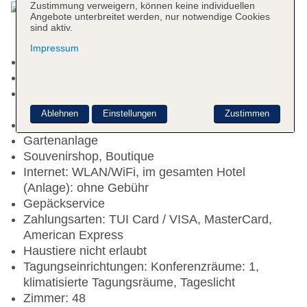
Zustimmung verweigern, können keine individuellen
Angebote unterbreitet werden, nur notwendige Cookies
sind aktiv.
Impressum
Check-in Zeit ab 14:00 Uhr
Check-out Zeit bis 12:00 Uhr
Rezeption: täglich 24 Stunden, Sprachen:
englisch
Ablehnen
Einstellungen
Zustimmen
Gästebetreuung: Sprachen: englisch
Gartenanlage
Souvenirshop, Boutique
Internet: WLAN/WiFi, im gesamten Hotel
(Anlage): ohne Gebühr
Gepäckservice
Zahlungsarten: TUI Card / VISA, MasterCard,
American Express
Haustiere nicht erlaubt
Tagungseinrichtungen: Konferenzräume: 1,
klimatisierte Tagungsräume, Tageslicht
Zimmer: 48