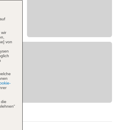
auf
 wir
en,
se] von
lysen
glich
n
welche
hnen
okie-
hrer
 die
blehnen“