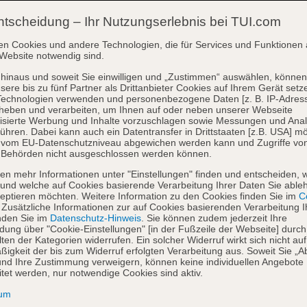
ntscheidung – Ihr Nutzungserlebnis bei TUI.com
en Cookies und andere Technologien, die für Services und Funktionen 
Website notwendig sind.
hinaus und soweit Sie einwilligen und „Zustimmen“ auswählen, können
sere bis zu fünf Partner als Drittanbieter Cookies auf Ihrem Gerät setz
Technologien verwenden und personenbezogene Daten [z. B. IP-Adres
heben und verarbeiten, um Ihnen auf oder neben unserer Webseite
isierte Werbung und Inhalte vorzuschlagen sowie Messungen und Ana
ühren. Dabei kann auch ein Datentransfer in Drittstaaten [z.B. USA] mö
o vom EU-Datenschutzniveau abgewichen werden kann und Zugriffe vo
 Behörden nicht ausgeschlossen werden können.
en mehr Informationen unter "Einstellungen" finden und entscheiden, 
und welche auf Cookies basierende Verarbeitung Ihrer Daten Sie able
eptieren möchten. Weitere Information zu den Cookies finden Sie im
Co
. Zusätzliche Informationen zur auf Cookies basierenden Verarbeitung I
nden Sie im
Datenschutz-Hinweis
. Sie können zudem jederzeit Ihre
dung über "Cookie-Einstellungen" [in der Fußzeile der Webseite] durch
ten der Kategorien widerrufen. Ein solcher Widerruf wirkt sich nicht auf
igkeit der bis zum Widerruf erfolgten Verarbeitung aus. Soweit Sie „A
nd Ihre Zustimmung verweigern, können keine individuellen Angebote
itet werden, nur notwendige Cookies sind aktiv.
sum