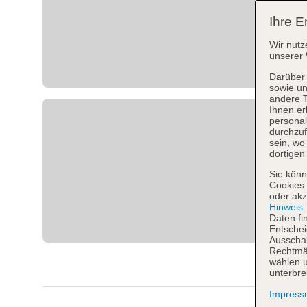
Ihre E
Wir nutz
unserer 
Darüber 
sowie un
andere 
Ihnen er
personal
durchzuf
sein, w
dortigen
Sie könn
Cookies 
oder akz
Hinweis
Daten fi
Entschei
Ausschal
Rechtmäß
wählen u
unterbre
Impres