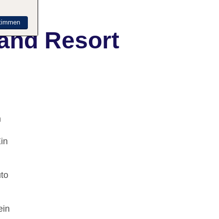
timmen
and Resort
n
in
uto
ein