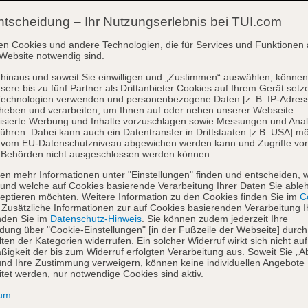
ntscheidung – Ihr Nutzungserlebnis bei TUI.com
en Cookies und andere Technologien, die für Services und Funktionen 
Website notwendig sind.
hinaus und soweit Sie einwilligen und „Zustimmen“ auswählen, können
sere bis zu fünf Partner als Drittanbieter Cookies auf Ihrem Gerät setz
Technologien verwenden und personenbezogene Daten [z. B. IP-Adres
heben und verarbeiten, um Ihnen auf oder neben unserer Webseite
isierte Werbung und Inhalte vorzuschlagen sowie Messungen und Ana
ühren. Dabei kann auch ein Datentransfer in Drittstaaten [z.B. USA] mö
o vom EU-Datenschutzniveau abgewichen werden kann und Zugriffe vo
 Behörden nicht ausgeschlossen werden können.
en mehr Informationen unter "Einstellungen" finden und entscheiden, 
und welche auf Cookies basierende Verarbeitung Ihrer Daten Sie able
eptieren möchten. Weitere Information zu den Cookies finden Sie im
Co
. Zusätzliche Informationen zur auf Cookies basierenden Verarbeitung I
nden Sie im
Datenschutz-Hinweis
. Sie können zudem jederzeit Ihre
dung über "Cookie-Einstellungen" [in der Fußzeile der Webseite] durch
ten der Kategorien widerrufen. Ein solcher Widerruf wirkt sich nicht auf
igkeit der bis zum Widerruf erfolgten Verarbeitung aus. Soweit Sie „A
nd Ihre Zustimmung verweigern, können keine individuellen Angebote
itet werden, nur notwendige Cookies sind aktiv.
sum