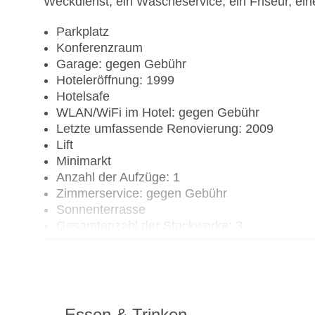
Weckdienst, ein Wäscheservice, ein Friseur, ei
Parkplatz
Konferenzraum
Garage: gegen Gebühr
Hoteleröffnung: 1999
Hotelsafe
WLAN/WiFi im Hotel: gegen Gebühr
Letzte umfassende Renovierung: 2009
Lift
Minimarkt
Anzahl der Aufzüge: 1
Zimmerservice: gegen Gebühr
Sonnenterrasse
Gesamtanzahl der Stockwerke: 3
Gesamtanzahl der Zimmer: 1020
Pools:Kinderbecken, Indoor Pool, Outdoor P
Zahlungsarten: American Express, Mastercard
Landeskategorie: 5 Sterne
Essen & Trinken