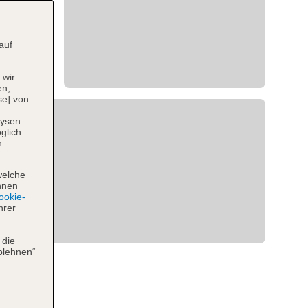
auf
 wir
en,
se] von
lysen
glich
n
welche
hnen
okie-
hrer
 die
blehnen“