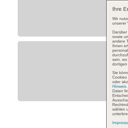
Ihre E
Wir nutz
unserer 
Darüber 
sowie un
andere 
Ihnen er
personal
durchzuf
sein, w
dortigen
Sie könn
Cookies 
oder akz
Hinweis
Daten fi
Entschei
Ausschal
Rechtmäß
wählen u
unterbre
Impres