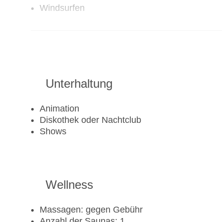
Windsurfen
Golf
Golfplatz: gegen Gebühr
Aerobic
Unterhaltung
Beachvolleyball
Fitnessraum
Tretboot
Animation
Tennisplatz
Diskothek oder Nachtclub
Shows
Wellness
Massagen: gegen Gebühr
Anzahl der Saunas: 1