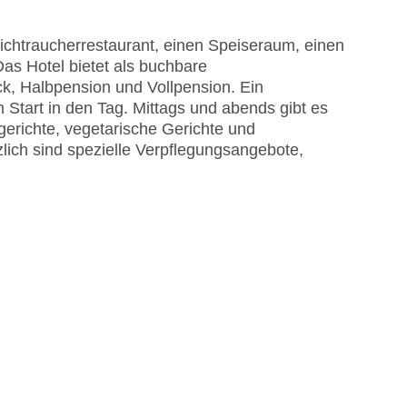
chtraucherrestaurant, einen Speiseraum, einen
Das Hotel bietet als buchbare
ck, Halbpension und Vollpension. Ein
n Start in den Tag. Mittags und abends gibt es
egen am Pool
gerichte, vegetarische Gerichte und
astercard, Visa
ich sind spezielle Verpflegungsangebote,