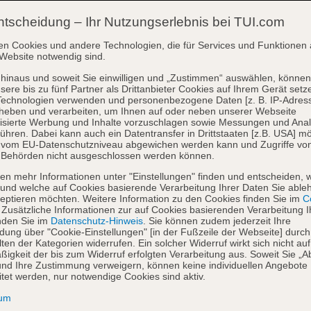
ntscheidung – Ihr Nutzungserlebnis bei TUI.com
en Cookies und andere Technologien, die für Services und Funktionen 
Website notwendig sind.
hinaus und soweit Sie einwilligen und „Zustimmen“ auswählen, können
sere bis zu fünf Partner als Drittanbieter Cookies auf Ihrem Gerät setz
Technologien verwenden und personenbezogene Daten [z. B. IP-Adres
heben und verarbeiten, um Ihnen auf oder neben unserer Webseite
isierte Werbung und Inhalte vorzuschlagen sowie Messungen und Ana
ühren. Dabei kann auch ein Datentransfer in Drittstaaten [z.B. USA] mö
o vom EU-Datenschutzniveau abgewichen werden kann und Zugriffe vo
 Behörden nicht ausgeschlossen werden können.
en mehr Informationen unter "Einstellungen" finden und entscheiden, 
und welche auf Cookies basierende Verarbeitung Ihrer Daten Sie able
eptieren möchten. Weitere Information zu den Cookies finden Sie im
Co
. Zusätzliche Informationen zur auf Cookies basierenden Verarbeitung I
nden Sie im
Datenschutz-Hinweis
. Sie können zudem jederzeit Ihre
dung über "Cookie-Einstellungen" [in der Fußzeile der Webseite] durch
ten der Kategorien widerrufen. Ein solcher Widerruf wirkt sich nicht auf
igkeit der bis zum Widerruf erfolgten Verarbeitung aus. Soweit Sie „A
nd Ihre Zustimmung verweigern, können keine individuellen Angebote
itet werden, nur notwendige Cookies sind aktiv.
sum