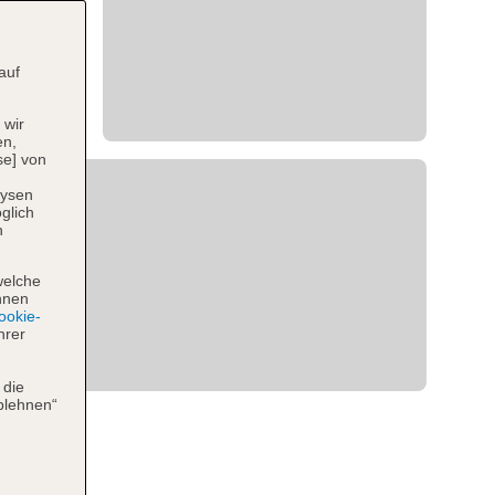
auf
 wir
en,
se] von
lysen
glich
n
welche
hnen
okie-
hrer
 die
blehnen“