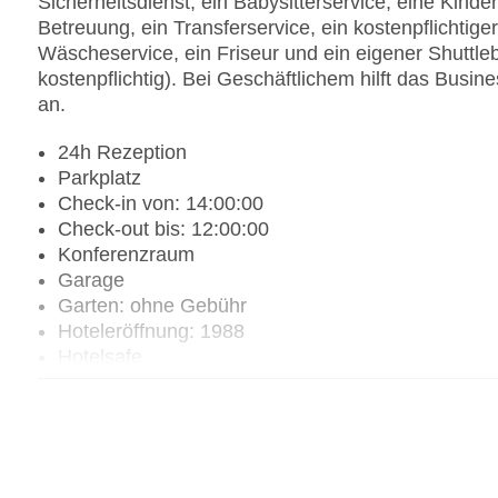
Sicherheitsdienst, ein Babysitterservice, eine Kind
Betreuung, ein Transferservice, ein kostenpflichtig
Wäscheservice, ein Friseur und ein eigener Shuttl
kostenpflichtig). Bei Geschäftlichem hilft das Busin
an.
24h Rezeption
Parkplatz
Check-in von: 14:00:00
Check-out bis: 12:00:00
Konferenzraum
Garage
Garten: ohne Gebühr
Hoteleröffnung: 1988
Hotelsafe
WLAN/WiFi im Hotel
Letzte umfassende Renovierung: 2010
Lift
Minimarkt
Anzahl der Konferenzräume: 1