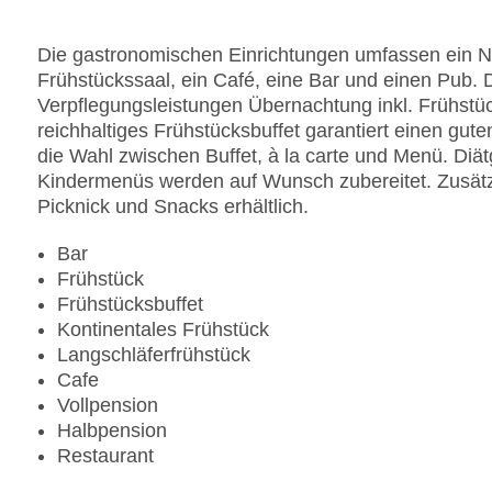
Anzahl der Aufzüge: 1
Zimmerservice: gegen Gebühr
Die gastronomischen Einrichtungen umfassen ein Ni
Sonnenterrasse
Frühstückssaal, ein Café, eine Bar und einen Pub. 
Gesamtanzahl der Stockwerke: 5
Verpflegungsleistungen Übernachtung inkl. Frühstü
Gesamtanzahl der Zimmer: 210
reichhaltiges Frühstücksbuffet garantiert einen gute
Pools:Outdoor Pool, Sonnenschirme am Pool, Li
die Wahl zwischen Buffet, à la carte und Menü. Diät
Zahlungsarten: American Express, Diners Club, M
Kindermenüs werden auf Wunsch zubereitet. Zusätzl
Landeskategorie: 4 Sterne
Picknick und Snacks erhältlich.
Bar
Frühstück
Frühstücksbuffet
Kontinentales Frühstück
Langschläferfrühstück
Cafe
Vollpension
Halbpension
Restaurant