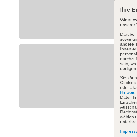
Ihre E
Wir nutz
unserer 
Darüber 
sowie un
andere 
Ihnen er
personal
durchzuf
sein, w
dortigen
Sie könn
Cookies 
oder akz
Hinweis
Daten fi
Entschei
Ausschal
Rechtmäß
wählen u
unterbre
Impres