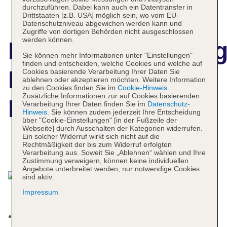
durchzuführen. Dabei kann auch ein Datentransfer in
Drittstaaten [z.B. USA] möglich sein, wo vom EU-
Datenschutzniveau abgewichen werden kann und
Zugriffe von dortigen Behörden nicht ausgeschlossen
werden können.
Hotelbeschreibun
Sie können mehr Informationen unter "Einstellungen"
finden und entscheiden, welche Cookies und welche auf
Batschari Palais
Cookies basierende Verarbeitung Ihrer Daten Sie
ablehnen oder akzeptieren möchten. Weitere Information
zu den Cookies finden Sie im
Cookie-Hinweis
.
Zusätzliche Informationen zur auf Cookies basierenden
Baden-Baden
Verarbeitung Ihrer Daten finden Sie im
Datenschutz-
Hinweis
. Sie können zudem jederzeit Ihre Entscheidung
über "Cookie-Einstellungen" [in der Fußzeile der
Webseite] durch Ausschalten der Kategorien widerrufen.
Ein solcher Widerruf wirkt sich nicht auf die
Rechtmäßigkeit der bis zum Widerruf erfolgten
Das bietet Ihre Unterkunft
Verarbeitung aus. Soweit Sie „Ablehnen“ wählen und Ihre
Zustimmung verweigern, können keine individuellen
Angebote unterbreitet werden, nur notwendige Cookies
sind aktiv.
Impressum
Kurtaxe/Ökotaxe/Touristensteuer zahlbar vor Ort: