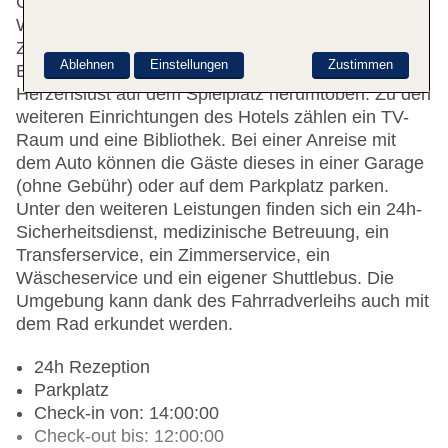
Gepäckaufbewahrung, einen Safe und eine
Wechselstube. Per WLAN erhalten die Gäste
Zugang zum Internet. Rollstuhlgerechte
Ablehnen
Einstellungen
Zustimmen
Einrichtungen sind vorhanden. Kinder können nach
Herzenslust auf dem Spielplatz herumtoben. Zu den
weiteren Einrichtungen des Hotels zählen ein TV-
Raum und eine Bibliothek. Bei einer Anreise mit
dem Auto können die Gäste dieses in einer Garage
(ohne Gebühr) oder auf dem Parkplatz parken.
Unter den weiteren Leistungen finden sich ein 24h-
Sicherheitsdienst, medizinische Betreuung, ein
Transferservice, ein Zimmerservice, ein
Wäscheservice und ein eigener Shuttlebus. Die
Umgebung kann dank des Fahrradverleihs auch mit
dem Rad erkundet werden.
24h Rezeption
Parkplatz
Check-in von: 14:00:00
Check-out bis: 12:00:00