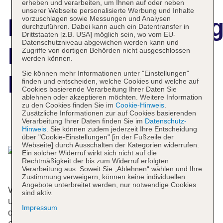
erheben und verarbeiten, um Ihnen auf oder neben
unserer Webseite personalisierte Werbung und Inhalte
vorzuschlagen sowie Messungen und Analysen
Hotelbeschreibun
durchzuführen. Dabei kann auch ein Datentransfer in
Drittstaaten [z.B. USA] möglich sein, wo vom EU-
Datenschutzniveau abgewichen werden kann und
Begonville
Zugriffe von dortigen Behörden nicht ausgeschlossen
werden können.
Sie können mehr Informationen unter "Einstellungen"
Pansiyon
finden und entscheiden, welche Cookies und welche auf
Cookies basierende Verarbeitung Ihrer Daten Sie
ablehnen oder akzeptieren möchten. Weitere Information
zu den Cookies finden Sie im
Cookie-Hinweis
.
Zusätzliche Informationen zur auf Cookies basierenden
Verarbeitung Ihrer Daten finden Sie im
Datenschutz-
Das bietet Ihre Unterkunft
Hinweis
. Sie können zudem jederzeit Ihre Entscheidung
über "Cookie-Einstellungen" [in der Fußzeile der
Webseite] durch Ausschalten der Kategorien widerrufen.
Ein solcher Widerruf wirkt sich nicht auf die
Rechtmäßigkeit der bis zum Widerruf erfolgten
Verarbeitung aus. Soweit Sie „Ablehnen“ wählen und Ihre
Zustimmung verweigern, können keine individuellen
Angebote unterbreitet werden, nur notwendige Cookies
Wohlfühlen können sich die Gäste in einem Einzel-
sind aktiv.
und 19 Doppelzimmern. Die Rezeption ist rund um
Impressum
die Uhr besetzt. Die Einrichtung umfasst eine