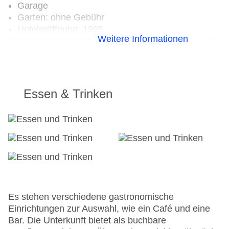
Garage
Garten: ohne Gebühr
Hoteleröffnung: 1995
Weitere Informationen
Hotelsafe
WLAN/WiFi im Hotel
Letzte umfassende Renovierung: 2007
Zimmerservice
Gesamtanzahl der Stockwerke: 2
Essen & Trinken
Gesamtanzahl der Zimmer: 20
Zahlungsarten: Mastercard, Visa
Landeskategorie: 2 Sterne
Es stehen verschiedene gastronomische
Einrichtungen zur Auswahl, wie ein Café und eine
Bar. Die Unterkunft bietet als buchbare