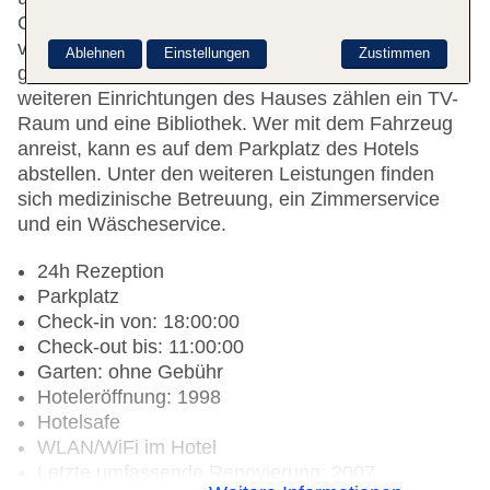
Gebühr zur Verfügung. Geschäfte sind ebenfalls
vorhanden. Ein schöner Garten und ein Spielplatz
Ablehnen
Einstellungen
Zustimmen
gehören zum Gelände der Unterbringung. Zu den
weiteren Einrichtungen des Hauses zählen ein TV-
Raum und eine Bibliothek. Wer mit dem Fahrzeug
anreist, kann es auf dem Parkplatz des Hotels
abstellen. Unter den weiteren Leistungen finden
sich medizinische Betreuung, ein Zimmerservice
und ein Wäscheservice.
24h Rezeption
Parkplatz
Check-in von: 18:00:00
Check-out bis: 11:00:00
Garten: ohne Gebühr
Hoteleröffnung: 1998
Hotelsafe
WLAN/WiFi im Hotel
Letzte umfassende Renovierung: 2007