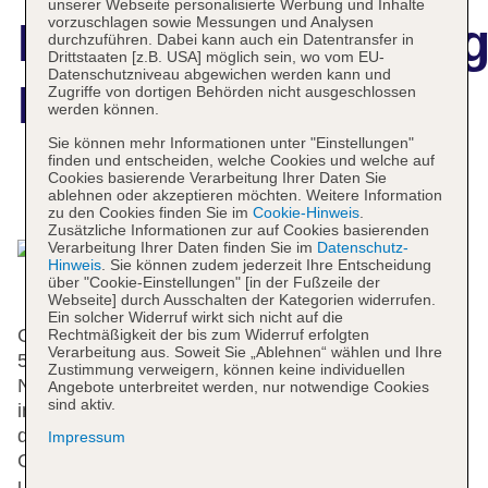
unserer Webseite personalisierte Werbung und Inhalte
vorzuschlagen sowie Messungen und Analysen
Hotelbeschreibun
durchzuführen. Dabei kann auch ein Datentransfer in
Drittstaaten [z.B. USA] möglich sein, wo vom EU-
Datenschutzniveau abgewichen werden kann und
Bella Bravo
Zugriffe von dortigen Behörden nicht ausgeschlossen
werden können.
Sie können mehr Informationen unter "Einstellungen"
finden und entscheiden, welche Cookies und welche auf
Cookies basierende Verarbeitung Ihrer Daten Sie
Das bietet Ihre Unterkunft
ablehnen oder akzeptieren möchten. Weitere Information
zu den Cookies finden Sie im
Cookie-Hinweis
.
Zusätzliche Informationen zur auf Cookies basierenden
Verarbeitung Ihrer Daten finden Sie im
Datenschutz-
Hinweis
. Sie können zudem jederzeit Ihre Entscheidung
über "Cookie-Einstellungen" [in der Fußzeile der
Webseite] durch Ausschalten der Kategorien widerrufen.
Ein solcher Widerruf wirkt sich nicht auf die
Gerne heißt die Unterbringung die Gäste in einem
Rechtmäßigkeit der bis zum Widerruf erfolgten
Verarbeitung aus. Soweit Sie „Ablehnen“ wählen und Ihre
5-stöckigen Haus mit einem Aufzug und 40
Zustimmung verweigern, können keine individuellen
Nichtraucherzimmern willkommen. Die Rezeption
Angebote unterbreitet werden, nur notwendige Cookies
sind aktiv.
im Empfangsbereich ist rund um die Uhr besetzt. Zu
den Einrichtungen des Hauses gehören eine
Impressum
Garderobe, eine Gepäckaufbewahrung, ein Safe
und eine Wechselstube. Im Hotel steht WLAN ohne