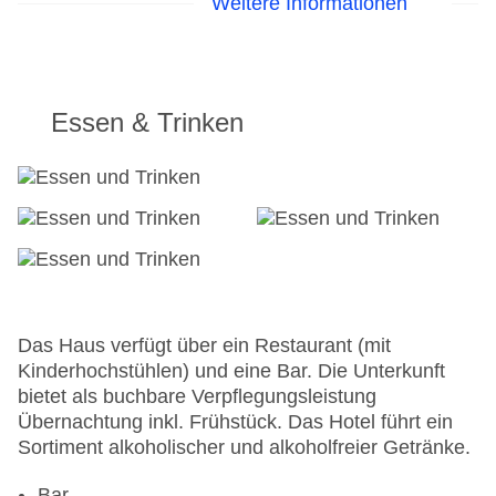
Weitere Informationen
Lift
Anzahl der Aufzüge: 1
Zimmerservice
Sonnenterrasse
Gesamtanzahl der Stockwerke: 5
Essen & Trinken
Gesamtanzahl der Zimmer: 40
Pools:Kinderbecken, Outdoor Pool,
Sonnenschirme am Pool, Liegen am Pool,
Wasserrutsche
Zahlungsarten: Mastercard, Visa
Landeskategorie: 3 Sterne
Das Haus verfügt über ein Restaurant (mit
Kinderhochstühlen) und eine Bar. Die Unterkunft
bietet als buchbare Verpflegungsleistung
Übernachtung inkl. Frühstück. Das Hotel führt ein
Sortiment alkoholischer und alkoholfreier Getränke.
Bar