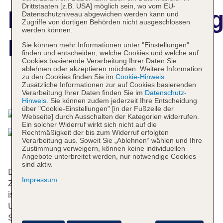
Drittstaaten [z.B. USA] möglich sein, wo vom EU-
Hotelbeschreibun
Datenschutzniveau abgewichen werden kann und
Zugriffe von dortigen Behörden nicht ausgeschlossen
werden können.
Bellevue
Sie können mehr Informationen unter "Einstellungen"
finden und entscheiden, welche Cookies und welche auf
Cookies basierende Verarbeitung Ihrer Daten Sie
ablehnen oder akzeptieren möchten. Weitere Information
zu den Cookies finden Sie im
Cookie-Hinweis
.
Zusätzliche Informationen zur auf Cookies basierenden
Das bietet Ihre Unterkunft
Verarbeitung Ihrer Daten finden Sie im
Datenschutz-
Hinweis
. Sie können zudem jederzeit Ihre Entscheidung
über "Cookie-Einstellungen" [in der Fußzeile der
Webseite] durch Ausschalten der Kategorien widerrufen.
Ein solcher Widerruf wirkt sich nicht auf die
Rechtmäßigkeit der bis zum Widerruf erfolgten
Verarbeitung aus. Soweit Sie „Ablehnen“ wählen und Ihre
Zustimmung verweigern, können keine individuellen
Angebote unterbreitet werden, nur notwendige Cookies
sind aktiv.
Das Hotel mit einem Aufzug verfügt über 35
Impressum
Zimmer. Das freundliche Personal an der Rezeption
ist gerne bei allen Fragen behilflich.
Unterschiedliche Einrichtungen und
Serviceleistungen – eine Gepäckaufbewahrung, ein