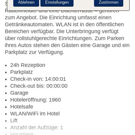
Ablehnen
Einstellungen
Zustimmen
Safe, ein Wäscheservice, ein Faxgerät, ein
Rauchmelder und eine Dachterrasse – gehören
zum Angebot. Die Einrichtung umfasst einen
Getränkeautomaten. WLAN ist in den öffentlichen
Bereichen verfügbar. Die Unterbringung verfügt
über rollstuhlgerechte Einrichtungen. Zum Parken
ihres Autos stehen den Gästen eine Garage und ein
Parkplatz zur Verfügung.
24h Rezeption
Parkplatz
Check-in von: 14:00:01
Check-out bis: 00:00:00
Garage
Hoteleröffnung: 1960
Hotelsafe
WLAN/WiFi im Hotel
Lift
Anzahl der Aufzüge: 1
Haustiere