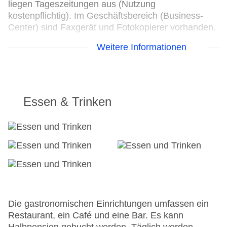
liegen Tageszeitungen aus (Nutzung
kostenpflichtig). Im Geschäftsbereich (Business-
Center) sind Faxgerät und Fotokopierer vorhanden.
Weitere Informationen
24h Rezeption
Parkplatz
Check-in von: 14:00:00
Check-out bis: 12:00:00
Garage
Essen & Trinken
Garten: ohne Gebühr
Hotelsafe
WLAN/WiFi im Hotel
Lift
Anzahl der Aufzüge: 1
Zimmerservice
Gesamtanzahl der Zimmer: 36
Pools:Kinderbecken, Outdoor Pool,
Sonnenschirme am Pool, Liegen am Pool
Die gastronomischen Einrichtungen umfassen ein
Landeskategorie: 2 Sterne
Restaurant, ein Café und eine Bar. Es kann