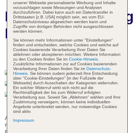
unserer Webseite personalisierte Werbung und Inhalte
vorzuschlagen sowie Messungen und Analysen
Hotelbeschreibun
durchzuführen. Dabei kann auch ein Datentransfer in
Drittstaaten [z.B. USA] möglich sein, wo vom EU-
Datenschutzniveau abgewichen werden kann und
Zugriffe von dortigen Behörden nicht ausgeschlossen
Benna Hotel
werden können.
Sie können mehr Informationen unter "Einstellungen"
finden und entscheiden, welche Cookies und welche auf
Cookies basierende Verarbeitung Ihrer Daten Sie
ablehnen oder akzeptieren möchten. Weitere Information
Das bietet Ihre Unterkunft
zu den Cookies finden Sie im
Cookie-Hinweis
.
Zusätzliche Informationen zur auf Cookies basierenden
Verarbeitung Ihrer Daten finden Sie im
Datenschutz-
Hinweis
. Sie können zudem jederzeit Ihre Entscheidung
über "Cookie-Einstellungen" [in der Fußzeile der
Webseite] durch Ausschalten der Kategorien widerrufen.
Ein solcher Widerruf wirkt sich nicht auf die
Rechtmäßigkeit der bis zum Widerruf erfolgten
Verarbeitung aus. Soweit Sie „Ablehnen“ wählen und Ihre
Zustimmung verweigern, können keine individuellen
Angebote unterbreitet werden, nur notwendige Cookies
sind aktiv.
An der Rezeption im Empfangsbereich steht
Impressum
mehrsprachiges Personal (Englisch, Deutsch,
Französisch) mit Rat und Tat zur Seite. Die