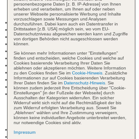
personenbezogene Daten [z. B. IP-Adresse] von Ihnen
erheben und verarbeiten, um Ihnen auf oder neben
unserer Webseite personalisierte Werbung und Inhalte
vorzuschlagen sowie Messungen und Analysen
Check-in Zeit ab 14:00 Uhr
durchzuführen. Dabei kann auch ein Datentransfer in
Drittstaaten [z.B. USA] möglich sein, wo vom EU-
Check-out Zeit bis 11:00 Uhr
Datenschutzniveau abgewichen werden kann und Zugriffe
Rezeption, Hotelsafe
von dortigen Behörden nicht ausgeschlossen werden
Gartenanlage, Sonnenterrasse
können.
Pools: 2
Sie können mehr Informationen unter "Einstellungen"
Kinderpool
finden und entscheiden, welche Cookies und welche auf
Cookies basierende Verarbeitung Ihrer Daten Sie
Adults-only-Pool: Outdoor
ablehnen oder akzeptieren möchten. Weitere Information
Badetücher: ohne Gebühr
zu den Cookies finden Sie im
Cookie-Hinweis
. Zusätzliche
Informationen zur auf Cookies basierenden Verarbeitung
Souvenirshop, Boutique
Ihrer Daten finden Sie im
Datenschutz-Hinweis
. Sie
Casino
können zudem jederzeit Ihre Entscheidung über "Cookie-
Einstellungen" [in der Fußzeile der Webseite] durch
Internet: WLAN/WiFi, im gesamten Hotel
Ausschalten der Kategorien widerrufen. Ein solcher
(Anlage): ohne Gebühr, im öffentlichen Bereich:
Widerruf wirkt sich nicht auf die Rechtmäßigkeit der bis
ohne Gebühr, an der Rezeption/in der Lobby:
zum Widerruf erfolgten Verarbeitung aus. Soweit Sie
„Ablehnen“ wählen und Ihre Zustimmung verweigern,
ohne Gebühr, in der Bar: ohne Gebühr, am Pool:
können keine individuellen Angebote unterbreitet werden,
ohne Gebühr
nur notwendige Cookies sind aktiv.
Internetterminal: ohne Gebühr
Impressum
Wäscheservice: gegen Gebühr