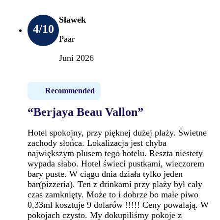
Sławek
4
/10
Paar
Juni 2026
Recommended
“Berjaya Beau Vallon”
Hotel spokojny, przy pięknej dużej plaży. Świetne
zachody słońca. Lokalizacja jest chyba
największym plusem tego hotelu. Reszta niestety
wypada słabo. Hotel świeci pustkami, wieczorem
bary puste. W ciągu dnia działa tylko jeden
bar(pizzeria). Ten z drinkami przy plaży był cały
czas zamknięty. Może to i dobrze bo małe piwo
0,33ml kosztuje 9 dolarów !!!!! Ceny powalają. W
pokojach czysto. My dokupiliśmy pokoje z