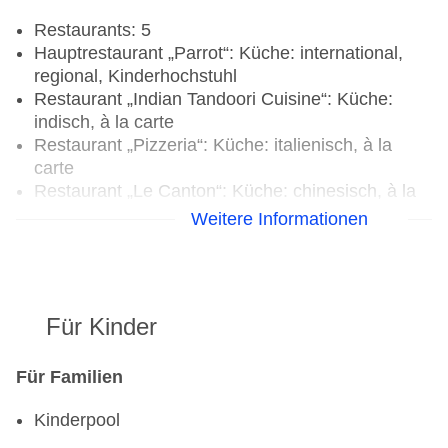
Restaurants: 5
Hauptrestaurant „Parrot“: Küche: international,
regional, Kinderhochstuhl
Restaurant „Indian Tandoori Cuisine“: Küche:
indisch, à la carte
Restaurant „Pizzeria“: Küche: italienisch, à la
carte
Restaurant „Le Canton“: Küche: chinesisch, à la
carte
Weitere Informationen
Restaurant „Teppanyaki“: Küche: japanisch, à la
carte
Bars & mehr: 3
Bar „Pizzeria Bar“
Für Kinder
Strandbar „Sand Station Bar“
Cocktailbar „Silhouette“
Für Familien
Kinderpool