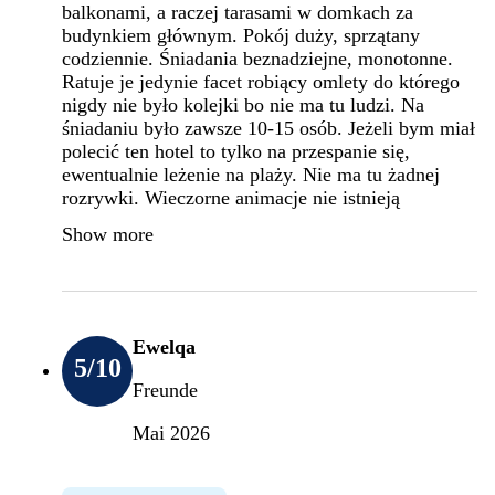
balkonami, a raczej tarasami w domkach za
budynkiem głównym. Pokój duży, sprzątany
codziennie. Śniadania beznadziejne, monotonne.
Ratuje je jedynie facet robiący omlety do którego
nigdy nie było kolejki bo nie ma tu ludzi. Na
śniadaniu było zawsze 10-15 osób. Jeżeli bym miał
polecić ten hotel to tylko na przespanie się,
ewentualnie leżenie na plaży. Nie ma tu żadnej
rozrywki. Wieczorne animacje nie istnieją
Show more
Ewelqa
5
/10
Freunde
Mai 2026