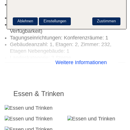
Zahlungsarten: TUI Card / VISA, MasterCard,
American Express, Diners
Haustiere nicht erlaubt
Ablehnen
Einstellungen
Zustimmen
Parkmöglichkeiten: Parkplatz (nach
Verfügbarkeit)
Tagungseinrichtungen: Konferenzräume: 1
Gebäudeanzahl: 1, Etagen: 2, Zimmer: 232,
Etagen Nebengebäude: 1
Landeskategorie: 3 Sterne
Weitere Informationen
Essen & Trinken