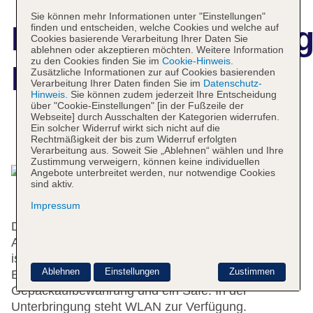
Sie können mehr Informationen unter "Einstellungen"
Hotelbeschreibun
finden und entscheiden, welche Cookies und welche auf
Cookies basierende Verarbeitung Ihrer Daten Sie
ablehnen oder akzeptieren möchten. Weitere Information
zu den Cookies finden Sie im
Cookie-Hinweis
.
Berthelot
Zusätzliche Informationen zur auf Cookies basierenden
Verarbeitung Ihrer Daten finden Sie im
Datenschutz-
Hinweis
. Sie können zudem jederzeit Ihre Entscheidung
über "Cookie-Einstellungen" [in der Fußzeile der
Webseite] durch Ausschalten der Kategorien widerrufen.
Ein solcher Widerruf wirkt sich nicht auf die
Das bietet Ihre Unterkunft
Rechtmäßigkeit der bis zum Widerruf erfolgten
Verarbeitung aus. Soweit Sie „Ablehnen“ wählen und Ihre
Zustimmung verweigern, können keine individuellen
Angebote unterbreitet werden, nur notwendige Cookies
sind aktiv.
Impressum
Das Hotel bietet 43 Zimmer und verfügt über einen
Aufzug. Das freundliche Personal an der Rezeption
ist gerne bei allen Fragen behilflich. Zu den
Ablehnen
Einstellungen
Zustimmen
Einrichtungen des Hauses gehören eine
Gepäckaufbewahrung und ein Safe. In der
Unterbringung steht WLAN zur Verfügung.