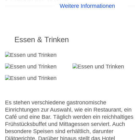
Check-in von: 14:00:00
Weitere Informationen
Check-out bis: 12:00:00
Konferenzraum
Garage
Hoteleröffnung: 2009
Hotelsafe
Essen & Trinken
WLAN/WiFi im Hotel
Letzte umfassende Renovierung: 2015
Lift
Anzahl der Konferenzräume: 50
Anzahl der Aufzüge: 1
Zimmerservice
Gesamtanzahl der Stockwerke: 5
Gesamtanzahl der Zimmer: 43
Zahlungsarten: EC Maestro, Mastercard, Visa
Es stehen verschiedene gastronomische
Landeskategorie: 4 Sterne
Einrichtungen zur Auswahl, wie ein Restaurant, ein
Café und eine Bar. Täglich werden ein reichhaltiges
Frühstücksbuffet und Mittagessen serviert. Auch
besondere Speisen sind erhältlich, darunter
Diätgerichte. Darüber hinaus stellt das Hotel