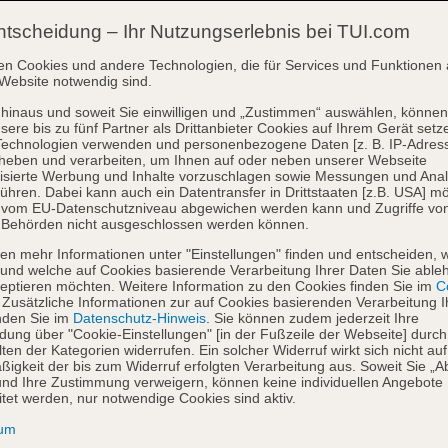
ntscheidung – Ihr Nutzungserlebnis bei TUI.com
en Cookies und andere Technologien, die für Services und Funktionen 
Website notwendig sind.
hinaus und soweit Sie einwilligen und „Zustimmen“ auswählen, können
sere bis zu fünf Partner als Drittanbieter Cookies auf Ihrem Gerät setz
Technologien verwenden und personenbezogene Daten [z. B. IP-Adres
heben und verarbeiten, um Ihnen auf oder neben unserer Webseite
isierte Werbung und Inhalte vorzuschlagen sowie Messungen und Ana
ühren. Dabei kann auch ein Datentransfer in Drittstaaten [z.B. USA] mö
o vom EU-Datenschutzniveau abgewichen werden kann und Zugriffe vo
 Behörden nicht ausgeschlossen werden können.
en mehr Informationen unter "Einstellungen" finden und entscheiden, 
und welche auf Cookies basierende Verarbeitung Ihrer Daten Sie able
eptieren möchten. Weitere Information zu den Cookies finden Sie im
Co
. Zusätzliche Informationen zur auf Cookies basierenden Verarbeitung I
nden Sie im
Datenschutz-Hinweis
. Sie können zudem jederzeit Ihre
dung über "Cookie-Einstellungen" [in der Fußzeile der Webseite] durch
ten der Kategorien widerrufen. Ein solcher Widerruf wirkt sich nicht auf
igkeit der bis zum Widerruf erfolgten Verarbeitung aus. Soweit Sie „A
nd Ihre Zustimmung verweigern, können keine individuellen Angebote
itet werden, nur notwendige Cookies sind aktiv.
sum