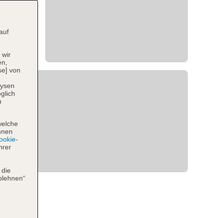
auf
 wir
en,
se] von
lysen
glich
n
welche
hnen
okie-
hrer
 die
blehnen“