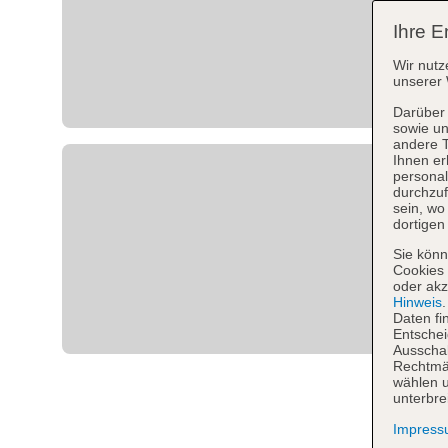
Ihre E
Wir nutz
unserer 
Darüber 
sowie un
andere 
Ihnen er
personal
durchzuf
sein, w
dortigen
Sie könn
Cookies 
oder akz
Hinweis
Daten fi
Entschei
Ausschal
Rechtmäß
wählen u
unterbre
Impres