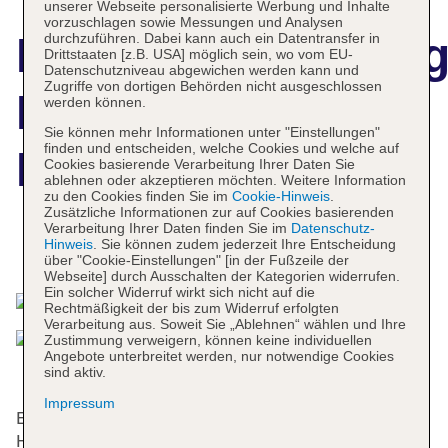
unserer Webseite personalisierte Werbung und Inhalte
vorzuschlagen sowie Messungen und Analysen
Hotelbeschreibun
durchzuführen. Dabei kann auch ein Datentransfer in
Drittstaaten [z.B. USA] möglich sein, wo vom EU-
Datenschutzniveau abgewichen werden kann und
Zugriffe von dortigen Behörden nicht ausgeschlossen
Best Western
werden können.
Sie können mehr Informationen unter "Einstellungen"
finden und entscheiden, welche Cookies und welche auf
Hotel Artdeco
Cookies basierende Verarbeitung Ihrer Daten Sie
ablehnen oder akzeptieren möchten. Weitere Information
zu den Cookies finden Sie im
Cookie-Hinweis
.
Zusätzliche Informationen zur auf Cookies basierenden
Verarbeitung Ihrer Daten finden Sie im
Datenschutz-
Hinweis
. Sie können zudem jederzeit Ihre Entscheidung
Das bietet Ihre Unterkunft
über "Cookie-Einstellungen" [in der Fußzeile der
Webseite] durch Ausschalten der Kategorien widerrufen.
Ein solcher Widerruf wirkt sich nicht auf die
Rechtmäßigkeit der bis zum Widerruf erfolgten
Verarbeitung aus. Soweit Sie „Ablehnen“ wählen und Ihre
Zustimmung verweigern, können keine individuellen
Angebote unterbreitet werden, nur notwendige Cookies
sind aktiv.
Impressum
Erbaut wurde dieses Cityhotel im Jahre 1870. Das
Hotel bietet 17 Einzel- und 53 Doppelzimmer auf 5