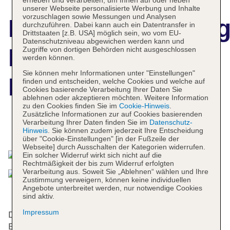
unserer Webseite personalisierte Werbung und Inhalte
vorzuschlagen sowie Messungen und Analysen
Hotelbeschreibun
durchzuführen. Dabei kann auch ein Datentransfer in
Drittstaaten [z.B. USA] möglich sein, wo vom EU-
Datenschutzniveau abgewichen werden kann und
Best Western
Zugriffe von dortigen Behörden nicht ausgeschlossen
werden können.
Sie können mehr Informationen unter "Einstellungen"
Hotel Galicya
finden und entscheiden, welche Cookies und welche auf
Cookies basierende Verarbeitung Ihrer Daten Sie
ablehnen oder akzeptieren möchten. Weitere Information
zu den Cookies finden Sie im
Cookie-Hinweis
.
Zusätzliche Informationen zur auf Cookies basierenden
Verarbeitung Ihrer Daten finden Sie im
Datenschutz-
Das bietet Ihre Unterkunft
Hinweis
. Sie können zudem jederzeit Ihre Entscheidung
über "Cookie-Einstellungen" [in der Fußzeile der
Webseite] durch Ausschalten der Kategorien widerrufen.
Ein solcher Widerruf wirkt sich nicht auf die
Rechtmäßigkeit der bis zum Widerruf erfolgten
Verarbeitung aus. Soweit Sie „Ablehnen“ wählen und Ihre
Zustimmung verweigern, können keine individuellen
Angebote unterbreitet werden, nur notwendige Cookies
sind aktiv.
Impressum
Die 63 Nichtraucherzimmer verteilen sich auf 3
Etagen und sind über einen Aufzug erreichbar.