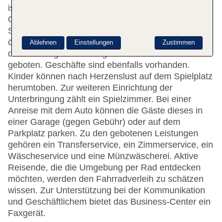
ist gerne bei allen Fragen behilflich. Eine
Gepäckaufbewahrung und ein Safe stehen als
Serviceleistungen zur Verfügung. WLAN ist in den
öffentlichen Bereichen verfügbar. Hilfestellung bei
Ablehnen
Einstellungen
Zustimmen
der Buchung von Ausflügen wird am Tourdesk
geboten. Geschäfte sind ebenfalls vorhanden.
Kinder können nach Herzenslust auf dem Spielplatz
herumtoben. Zur weiteren Einrichtung der
Unterbringung zählt ein Spielzimmer. Bei einer
Anreise mit dem Auto können die Gäste dieses in
einer Garage (gegen Gebühr) oder auf dem
Parkplatz parken. Zu den gebotenen Leistungen
gehören ein Transferservice, ein Zimmerservice, ein
Wäscheservice und eine Münzwäscherei. Aktive
Reisende, die die Umgebung per Rad entdecken
möchten, werden den Fahrradverleih zu schätzen
wissen. Zur Unterstützung bei der Kommunikation
und Geschäftlichem bietet das Business-Center ein
Faxgerät.