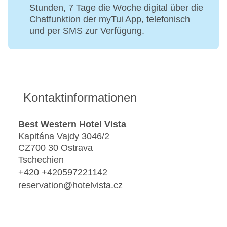
Stunden, 7 Tage die Woche digital über die
Chatfunktion der myTui App, telefonisch
und per SMS zur Verfügung.
Kontaktinformationen
Best Western Hotel Vista
Kapitána Vajdy 3046/2
CZ700 30 Ostrava
Tschechien
+420 +420597221142
reservation@hotelvista.cz