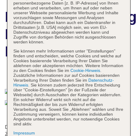
personenbezogene Daten [z. B. IP-Adresse] von Ihnen
erheben und verarbeiten, um Ihnen auf oder neben
Hotelbeschreibun
unserer Webseite personalisierte Werbung und Inhalte
vorzuschlagen sowie Messungen und Analysen
durchzuführen. Dabei kann auch ein Datentransfer in
Drittstaaten [z.B. USA] möglich sein, wo vom EU-
Best Western
Datenschutzniveau abgewichen werden kann und
Zugriffe von dortigen Behörden nicht ausgeschlossen
werden können.
Hotel Vista
Sie können mehr Informationen unter "Einstellungen"
finden und entscheiden, welche Cookies und welche auf
Cookies basierende Verarbeitung Ihrer Daten Sie
ablehnen oder akzeptieren möchten. Weitere Information
zu den Cookies finden Sie im
Cookie-Hinweis
.
Zusätzliche Informationen zur auf Cookies basierenden
Das bietet Ihre Unterkunft
Verarbeitung Ihrer Daten finden Sie im
Datenschutz-
Hinweis
. Sie können zudem jederzeit Ihre Entscheidung
über "Cookie-Einstellungen" [in der Fußzeile der
Webseite] durch Ausschalten der Kategorien widerrufen.
Ein solcher Widerruf wirkt sich nicht auf die
Rechtmäßigkeit der bis zum Widerruf erfolgten
Verarbeitung aus. Soweit Sie „Ablehnen“ wählen und Ihre
Zustimmung verweigern, können keine individuellen
Angebote unterbreitet werden, nur notwendige Cookies
sind aktiv.
Das Hotel mit einem Aufzug verfügt über 84
Impressum
Zimmer. Das freundliche Personal an der Rezeption