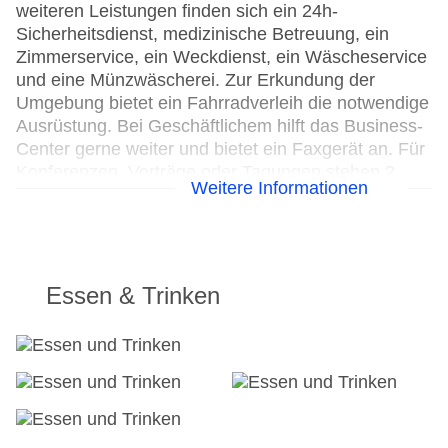
weiteren Leistungen finden sich ein 24h-
Sicherheitsdienst, medizinische Betreuung, ein
Zimmerservice, ein Weckdienst, ein Wäscheservice
und eine Münzwäscherei. Zur Erkundung der
Umgebung bietet ein Fahrradverleih die notwendige
Ausrüstung. Bei Geschäftlichem hilft das Business-
Center gerne weiter und bietet ein Faxgerät an. Für
Konferenzen, Vorträge oder Tagungen stehen 2
Weitere Informationen
Räume zur Verfügung.
24h Rezeption
Parkplatz: gegen Gebühr
Check-in von: 15:00:00
Essen & Trinken
Check-out bis: 11:00:00
Konferenzraum
Garage: gegen Gebühr
Hoteleröffnung: 1969
Hotelsafe
WLAN/WiFi im Hotel
Letzte umfassende Renovierung: 2000