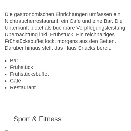
Lift
Anzahl der Konferenzräume: 1
Die gastronomischen Einrichtungen umfassen ein
Anzahl der Aufzüge: 1
Nichtraucherrestaurant, ein Café und eine Bar. Die
Haustiere: gegen Gebühr
Unterkunft bietet als buchbare Verpflegungsleistung
Zimmerservice
Übernachtung inkl. Frühstück. Ein reichhaltiges
Gesamtanzahl der Stockwerke: 6
Frühstücksbuffet lockt morgens aus den Betten.
Gesamtanzahl der Zimmer: 94
Darüber hinaus stellt das Haus Snacks bereit.
Landeskategorie: 3 Sterne
Bar
Frühstück
Frühstücksbuffet
Cafe
Restaurant
Sport & Fitness