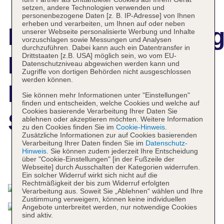
setzen, andere Technologien verwenden und
personenbezogene Daten [z. B. IP-Adresse] von Ihnen
erheben und verarbeiten, um Ihnen auf oder neben
Hotelbeschreibun
unserer Webseite personalisierte Werbung und Inhalte
vorzuschlagen sowie Messungen und Analysen
durchzuführen. Dabei kann auch ein Datentransfer in
Drittstaaten [z.B. USA] möglich sein, wo vom EU-
Best Western
Datenschutzniveau abgewichen werden kann und
Zugriffe von dortigen Behörden nicht ausgeschlossen
werden können.
Kom Hotel
Sie können mehr Informationen unter "Einstellungen"
finden und entscheiden, welche Cookies und welche auf
Cookies basierende Verarbeitung Ihrer Daten Sie
Stockholm
ablehnen oder akzeptieren möchten. Weitere Information
zu den Cookies finden Sie im
Cookie-Hinweis
.
Zusätzliche Informationen zur auf Cookies basierenden
Verarbeitung Ihrer Daten finden Sie im
Datenschutz-
Hinweis
. Sie können zudem jederzeit Ihre Entscheidung
über "Cookie-Einstellungen" [in der Fußzeile der
Das bietet Ihre Unterkunft
Webseite] durch Ausschalten der Kategorien widerrufen.
Ein solcher Widerruf wirkt sich nicht auf die
Rechtmäßigkeit der bis zum Widerruf erfolgten
Verarbeitung aus. Soweit Sie „Ablehnen“ wählen und Ihre
Zustimmung verweigern, können keine individuellen
Angebote unterbreitet werden, nur notwendige Cookies
sind aktiv.