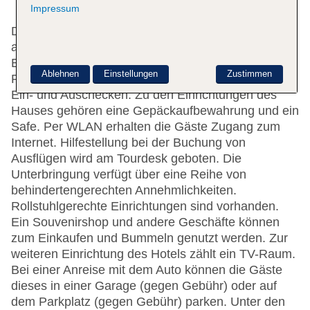
Impressum
Das Hotel bietet 12 Einzel- und 82 Doppelzimmer
auf 6 Etagen, die mit einem Aufzug erreichbar sind.
Englisch- und deutschsprachiges Personal an der
Ablehnen
Einstellungen
Zustimmen
Rezeption im Empfangsbereich steht zur Seite beim
Ein- und Auschecken. Zu den Einrichtungen des
Hauses gehören eine Gepäckaufbewahrung und ein
Safe. Per WLAN erhalten die Gäste Zugang zum
Internet. Hilfestellung bei der Buchung von
Ausflügen wird am Tourdesk geboten. Die
Unterbringung verfügt über eine Reihe von
behindertengerechten Annehmlichkeiten.
Rollstuhlgerechte Einrichtungen sind vorhanden.
Ein Souvenirshop und andere Geschäfte können
zum Einkaufen und Bummeln genutzt werden. Zur
weiteren Einrichtung des Hotels zählt ein TV-Raum.
Bei einer Anreise mit dem Auto können die Gäste
dieses in einer Garage (gegen Gebühr) oder auf
dem Parkplatz (gegen Gebühr) parken. Unter den