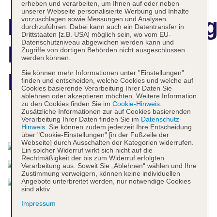
erheben und verarbeiten, um Ihnen auf oder neben
unserer Webseite personalisierte Werbung und Inhalte
Hotelbeschreibun
vorzuschlagen sowie Messungen und Analysen
durchzuführen. Dabei kann auch ein Datentransfer in
Drittstaaten [z.B. USA] möglich sein, wo vom EU-
Datenschutzniveau abgewichen werden kann und
Best Western
Zugriffe von dortigen Behörden nicht ausgeschlossen
werden können.
Sie können mehr Informationen unter "Einstellungen"
Plus Arosa Hotel
finden und entscheiden, welche Cookies und welche auf
Cookies basierende Verarbeitung Ihrer Daten Sie
ablehnen oder akzeptieren möchten. Weitere Information
zu den Cookies finden Sie im
Cookie-Hinweis
.
Zusätzliche Informationen zur auf Cookies basierenden
Verarbeitung Ihrer Daten finden Sie im
Datenschutz-
Das bietet Ihre Unterkunft
Hinweis
. Sie können zudem jederzeit Ihre Entscheidung
über "Cookie-Einstellungen" [in der Fußzeile der
Webseite] durch Ausschalten der Kategorien widerrufen.
Ein solcher Widerruf wirkt sich nicht auf die
Rechtmäßigkeit der bis zum Widerruf erfolgten
Verarbeitung aus. Soweit Sie „Ablehnen“ wählen und Ihre
Zustimmung verweigern, können keine individuellen
Angebote unterbreitet werden, nur notwendige Cookies
sind aktiv.
Impressum