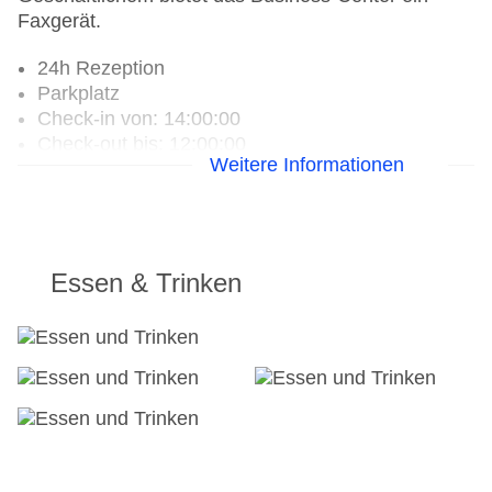
Faxgerät.
24h Rezeption
Parkplatz
Check-in von: 14:00:00
Check-out bis: 12:00:00
Weitere Informationen
Konferenzraum
Garage
Hotelsafe
WLAN/WiFi im Hotel
Lift
Essen & Trinken
Anzahl der Konferenzräume: 1
Anzahl der Aufzüge: 1
Haustiere
Zimmerservice
Gesamtanzahl der Stockwerke: 8
Gesamtanzahl der Zimmer: 121
Pools:Indoor Pool, Outdoor Pool
Landeskategorie: 4 Sterne