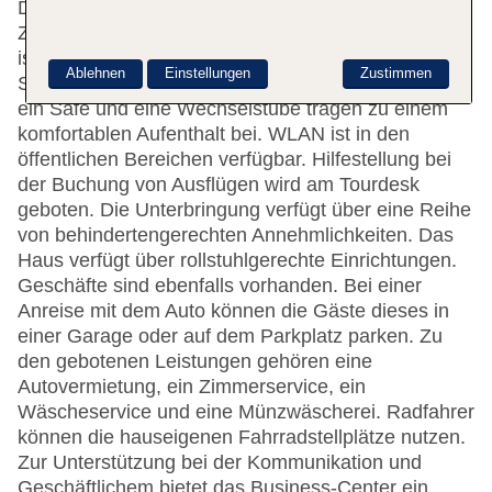
Das Hotel mit einem Aufzug verfügt über 121
Zimmer. Das freundliche Personal an der Rezeption
ist gerne bei allen Fragen behilflich.
Ablehnen
Einstellungen
Zustimmen
Serviceleistungen wie eine Gepäckaufbewahrung,
ein Safe und eine Wechselstube tragen zu einem
komfortablen Aufenthalt bei. WLAN ist in den
öffentlichen Bereichen verfügbar. Hilfestellung bei
der Buchung von Ausflügen wird am Tourdesk
geboten. Die Unterbringung verfügt über eine Reihe
von behindertengerechten Annehmlichkeiten. Das
Haus verfügt über rollstuhlgerechte Einrichtungen.
Geschäfte sind ebenfalls vorhanden. Bei einer
Anreise mit dem Auto können die Gäste dieses in
einer Garage oder auf dem Parkplatz parken. Zu
den gebotenen Leistungen gehören eine
Autovermietung, ein Zimmerservice, ein
Wäscheservice und eine Münzwäscherei. Radfahrer
können die hauseigenen Fahrradstellplätze nutzen.
Zur Unterstützung bei der Kommunikation und
Geschäftlichem bietet das Business-Center ein