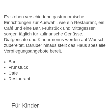
Hotelsafe
WLAN/WiFi im Hotel
Lift
Es stehen verschiedene gastronomische
Anzahl der Konferenzräume: 1
Einrichtungen zur Auswahl, wie ein Restaurant, ein
Anzahl der Aufzüge: 1
Café und eine Bar. Frühstück und Mittagessen
Haustiere
sorgen täglich für kulinarische Genüsse.
Zimmerservice
Diätgerichte und Kindermenüs werden auf Wunsch
Sonnenterrasse
zubereitet. Darüber hinaus stellt das Haus spezielle
Gesamtanzahl der Stockwerke: 3
Verpflegungsangebote bereit.
Gesamtanzahl der Zimmer: 65
Pools:Outdoor Pool
Bar
Landeskategorie: 4 Sterne
Frühstück
Cafe
Restaurant
Für Kinder