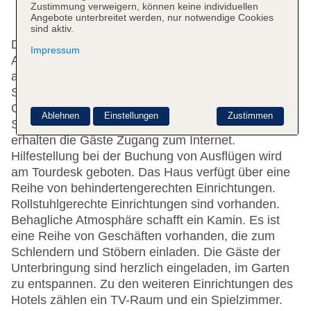
Zustimmung verweigern, können keine individuellen
Angebote unterbreitet werden, nur notwendige Cookies
sind aktiv.
Das Hotel bietet 65 Zimmer und verfügt über einen
Impressum
Aufzug. Englisch- und deutschsprachiges Personal
an der Rezeption im Empfangsbereich steht zur
Seite beim Ein- und Auschecken. Eine
Gepäckaufbewahrung und ein Safe stehen als
Ablehnen
Einstellungen
Zustimmen
Serviceleistungen zur Verfügung. Per WLAN
erhalten die Gäste Zugang zum Internet.
Hilfestellung bei der Buchung von Ausflügen wird
am Tourdesk geboten. Das Haus verfügt über eine
Reihe von behindertengerechten Einrichtungen.
Rollstuhlgerechte Einrichtungen sind vorhanden.
Behagliche Atmosphäre schafft ein Kamin. Es ist
eine Reihe von Geschäften vorhanden, die zum
Schlendern und Stöbern einladen. Die Gäste der
Unterbringung sind herzlich eingeladen, im Garten
zu entspannen. Zu den weiteren Einrichtungen des
Hotels zählen ein TV-Raum und ein Spielzimmer.