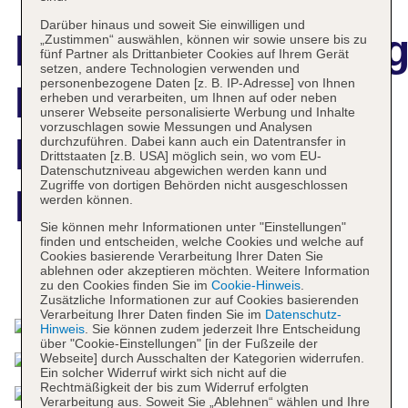
Darüber hinaus und soweit Sie einwilligen und
Hotelbeschreibun
„Zustimmen“ auswählen, können wir sowie unsere bis zu
fünf Partner als Drittanbieter Cookies auf Ihrem Gerät
setzen, andere Technologien verwenden und
personenbezogene Daten [z. B. IP-Adresse] von Ihnen
Best Western
erheben und verarbeiten, um Ihnen auf oder neben
unserer Webseite personalisierte Werbung und Inhalte
vorzuschlagen sowie Messungen und Analysen
Premier Parkhotel
durchzuführen. Dabei kann auch ein Datentransfer in
Drittstaaten [z.B. USA] möglich sein, wo vom EU-
Datenschutzniveau abgewichen werden kann und
Zugriffe von dortigen Behörden nicht ausgeschlossen
Engelsburg
werden können.
Sie können mehr Informationen unter "Einstellungen"
finden und entscheiden, welche Cookies und welche auf
Cookies basierende Verarbeitung Ihrer Daten Sie
ablehnen oder akzeptieren möchten. Weitere Information
Das bietet Ihre Unterkunft
zu den Cookies finden Sie im
Cookie-Hinweis
.
Zusätzliche Informationen zur auf Cookies basierenden
Verarbeitung Ihrer Daten finden Sie im
Datenschutz-
Hinweis
. Sie können zudem jederzeit Ihre Entscheidung
über "Cookie-Einstellungen" [in der Fußzeile der
Webseite] durch Ausschalten der Kategorien widerrufen.
Ein solcher Widerruf wirkt sich nicht auf die
Rechtmäßigkeit der bis zum Widerruf erfolgten
Verarbeitung aus. Soweit Sie „Ablehnen“ wählen und Ihre