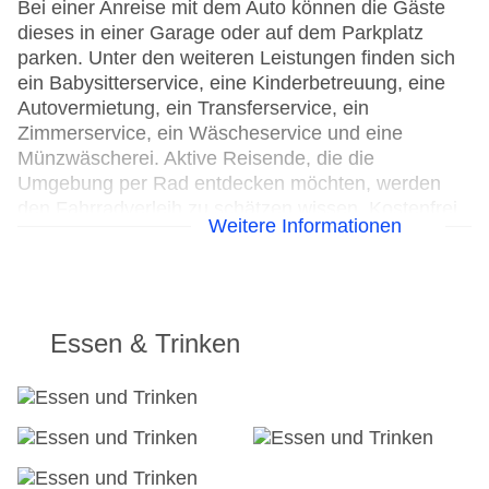
Bei einer Anreise mit dem Auto können die Gäste
dieses in einer Garage oder auf dem Parkplatz
parken. Unter den weiteren Leistungen finden sich
ein Babysitterservice, eine Kinderbetreuung, eine
Autovermietung, ein Transferservice, ein
Zimmerservice, ein Wäscheservice und eine
Münzwäscherei. Aktive Reisende, die die
Umgebung per Rad entdecken möchten, werden
den Fahrradverleih zu schätzen wissen. Kostenfrei
Weitere Informationen
steht Gästen die Tageszeitung zur Verfügung. Bei
Geschäftlichem hilft das Business-Center gerne
weiter und bietet ein Faxgerät an.
24h Rezeption
Essen & Trinken
Parkplatz
Check-in von: 15:00:00
Check-out bis: 11:00:00
Konferenzraum
Garage
Garten: ohne Gebühr