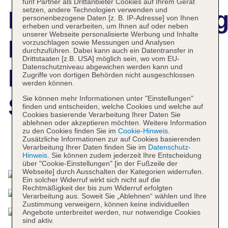
fünf Partner als Drittanbieter Cookies auf Ihrem Gerät
setzen, andere Technologien verwenden und
Hotelbeschreibun
personenbezogene Daten [z. B. IP-Adresse] von Ihnen
erheben und verarbeiten, um Ihnen auf oder neben
unserer Webseite personalisierte Werbung und Inhalte
Bilderberg
vorzuschlagen sowie Messungen und Analysen
durchzuführen. Dabei kann auch ein Datentransfer in
Drittstaaten [z.B. USA] möglich sein, wo vom EU-
Datenschutzniveau abgewichen werden kann und
Europa Hotel
Zugriffe von dortigen Behörden nicht ausgeschlossen
werden können.
Scheveningen
Sie können mehr Informationen unter "Einstellungen"
finden und entscheiden, welche Cookies und welche auf
Cookies basierende Verarbeitung Ihrer Daten Sie
ablehnen oder akzeptieren möchten. Weitere Information
zu den Cookies finden Sie im
Cookie-Hinweis
.
Zusätzliche Informationen zur auf Cookies basierenden
Verarbeitung Ihrer Daten finden Sie im
Datenschutz-
Das bietet Ihre Unterkunft
Hinweis
. Sie können zudem jederzeit Ihre Entscheidung
über "Cookie-Einstellungen" [in der Fußzeile der
Webseite] durch Ausschalten der Kategorien widerrufen.
Ein solcher Widerruf wirkt sich nicht auf die
Rechtmäßigkeit der bis zum Widerruf erfolgten
Verarbeitung aus. Soweit Sie „Ablehnen“ wählen und Ihre
Zustimmung verweigern, können keine individuellen
Angebote unterbreitet werden, nur notwendige Cookies
sind aktiv.