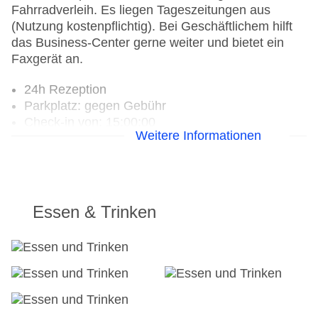
Fahrradverleih. Es liegen Tageszeitungen aus
(Nutzung kostenpflichtig). Bei Geschäftlichem hilft
das Business-Center gerne weiter und bietet ein
Faxgerät an.
24h Rezeption
Parkplatz: gegen Gebühr
Check-in von: 15:00:00
Weitere Informationen
Check-out bis: 12:00:00
Konferenzraum
Garage
Hoteleröffnung: 1960
Hotelsafe
Essen & Trinken
WLAN/WiFi im Hotel
Lift
Anzahl der Konferenzräume: 1
Anzahl der Aufzüge: 1
Haustiere
Zimmerservice