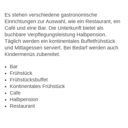
Gesamtanzahl der Stockwerke: 13
Gesamtanzahl der Zimmer: 174
Pools:Beheizter Außenpool, Indoor Pool, Outdoor
Es stehen verschiedene gastronomische
Pool
Einrichtungen zur Auswahl, wie ein Restaurant, ein
Zahlungsarten: American Express, Diners Club,
Café und eine Bar. Die Unterkunft bietet als
EC Maestro, Mastercard, Visa
buchbare Verpflegungsleistung Halbpension.
Landeskategorie: 4 Sterne
Täglich werden ein kontinentales Buffetfrühstück
und Mittagessen serviert. Bei Bedarf werden auch
Kindermenüs zubereitet.
Bar
Frühstück
Frühstücksbuffet
Kontinentales Frühstück
Cafe
Halbpension
Restaurant