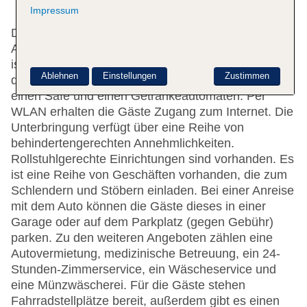
Impressum
Das Hotel bietet 174 Zimmer und verfügt über einen
Aufzug. Das freundliche Personal an der Rezeption
ist gerne bei allen Fragen behilflich. Die Einrichtung
Ablehnen
Einstellungen
Zustimmen
des Hauses umfasst eine Gepäckaufbewahrung,
einen Safe und einen Getränkeautomaten. Per
WLAN erhalten die Gäste Zugang zum Internet. Die
Unterbringung verfügt über eine Reihe von
behindertengerechten Annehmlichkeiten.
Rollstuhlgerechte Einrichtungen sind vorhanden. Es
ist eine Reihe von Geschäften vorhanden, die zum
Schlendern und Stöbern einladen. Bei einer Anreise
mit dem Auto können die Gäste dieses in einer
Garage oder auf dem Parkplatz (gegen Gebühr)
parken. Zu den weiteren Angeboten zählen eine
Autovermietung, medizinische Betreuung, ein 24-
Stunden-Zimmerservice, ein Wäscheservice und
eine Münzwäscherei. Für die Gäste stehen
Fahrradstellplätze bereit, außerdem gibt es einen