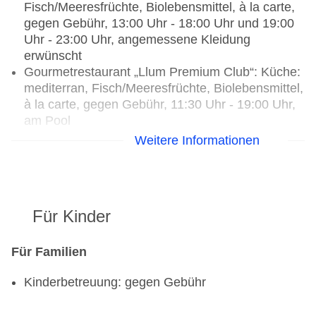
Fisch/Meeresfrüchte, Biolebensmittel, à la carte,
gegen Gebühr, 13:00 Uhr - 18:00 Uhr und 19:00
Uhr - 23:00 Uhr, angemessene Kleidung
erwünscht
Gourmetrestaurant „Llum Premium Club“: Küche:
mediterran, Fisch/Meeresfrüchte, Biolebensmittel,
à la carte, gegen Gebühr, 11:30 Uhr - 19:00 Uhr,
am Pool
Gourmetrestaurant „EPIC Infinity Lounge“: Küche:
Weitere Informationen
asiatisch, mexikanisch, à la carte, gegen Gebühr
Bars & mehr: 3
Loungebar „Epic - Infinity Lounge“: ab 18 Jahre,
11:00 Uhr - 00:00 Uhr, gegen Gebühr
Für Kinder
Poolbar Outdoor „Llum Premium Bar“: 11:30 Uhr -
19:00 Uhr, gegen Gebühr
Lobbybar „L'Epicerie“: täglich, gegen Gebühr
Für Familien
Kinderbetreuung: gegen Gebühr