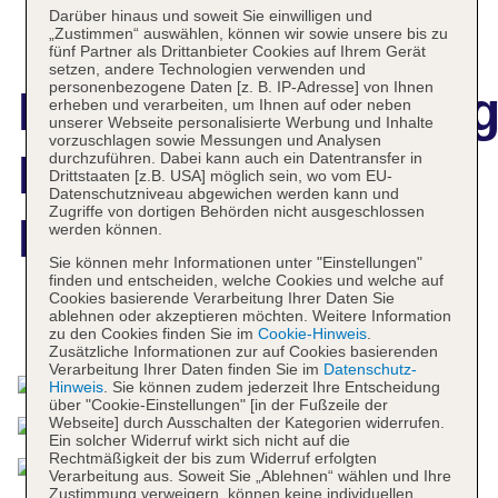
Darüber hinaus und soweit Sie einwilligen und
„Zustimmen“ auswählen, können wir sowie unsere bis zu
fünf Partner als Drittanbieter Cookies auf Ihrem Gerät
setzen, andere Technologien verwenden und
personenbezogene Daten [z. B. IP-Adresse] von Ihnen
Hotelbeschreibun
erheben und verarbeiten, um Ihnen auf oder neben
unserer Webseite personalisierte Werbung und Inhalte
vorzuschlagen sowie Messungen und Analysen
Bless Ibiza Cala
durchzuführen. Dabei kann auch ein Datentransfer in
Drittstaaten [z.B. USA] möglich sein, wo vom EU-
Datenschutzniveau abgewichen werden kann und
Zugriffe von dortigen Behörden nicht ausgeschlossen
Nova
werden können.
Sie können mehr Informationen unter "Einstellungen"
finden und entscheiden, welche Cookies und welche auf
Cookies basierende Verarbeitung Ihrer Daten Sie
ablehnen oder akzeptieren möchten. Weitere Information
Das bietet Ihre Unterkunft
zu den Cookies finden Sie im
Cookie-Hinweis
.
Zusätzliche Informationen zur auf Cookies basierenden
Verarbeitung Ihrer Daten finden Sie im
Datenschutz-
Hinweis
. Sie können zudem jederzeit Ihre Entscheidung
über "Cookie-Einstellungen" [in der Fußzeile der
Webseite] durch Ausschalten der Kategorien widerrufen.
Ein solcher Widerruf wirkt sich nicht auf die
Rechtmäßigkeit der bis zum Widerruf erfolgten
Verarbeitung aus. Soweit Sie „Ablehnen“ wählen und Ihre
Zustimmung verweigern, können keine individuellen