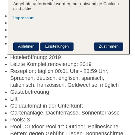
Angebote unterbreitet werden, nur notwendige Cookies
sind aktiv.
Kurtaxe/Ökotaxe/Touristensteuer zahlbar vor Ort
Impressum
Nichtraucherhotel, Raucherbereich
Check-in Zeit ab 15:00 Uhr
Check-out Zeit bis 12:00 Uhr
Early Check-in: gegen Gebühr, Anfrage
Ablehnen
Einstellungen
Zustimmen
notwendig, Reservierung nicht notwendig
Hoteleröffnung: 2019
Letzte Komplettrenovierung: 2019
Rezeption: täglich 00:01 Uhr - 23:59 Uhr,
Sprachen: deutsch, englisch, spanisch,
italienisch, französisch, Geldwechsel möglich
Gästebetreuung
Lift
Geldautomat in der Unterkunft
Gartenanlage, Dachterrasse, Sonnenterrasse
Pools: 3
Pool „Outdoor Pool 1“: Outdoor, Balinesische
Betten: gegen Gebühr, Liegen, Sonnenschirme