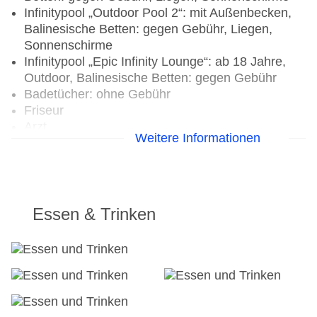
Infinitypool „Outdoor Pool 2“: mit Außenbecken,
Balinesische Betten: gegen Gebühr, Liegen,
Sonnenschirme
Infinitypool „Epic Infinity Lounge“: ab 18 Jahre,
Outdoor, Balinesische Betten: gegen Gebühr
Badetücher: ohne Gebühr
Friseur
Arzt
Weitere Informationen
Internet: WLAN/WiFi, im gesamten Hotel
(Anlage): ohne Gebühr
Wäscheservice: gegen Gebühr
Concierge Service, Gepäckservice
Zahlungsarten: TUI Card / VISA, MasterCard,
Essen & Trinken
American Express, EC Karte/Maestro
Parkmöglichkeiten: Parkplatz (nach
Verfügbarkeit), unbewacht: ohne Gebühr, Valet
Parking: ohne Gebühr
Businesscenter: gegen Gebühr
Tagungseinrichtungen: Konferenzräume: 3,