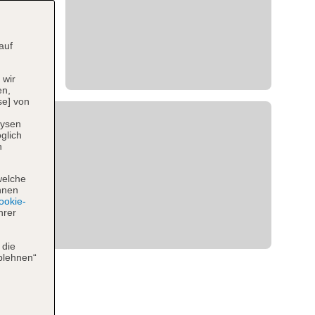
auf
 wir
en,
se] von
lysen
glich
n
welche
hnen
okie-
hrer
 die
blehnen“