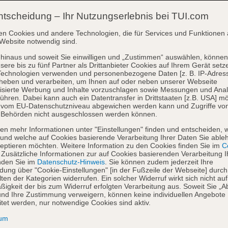
ntscheidung – Ihr Nutzungserlebnis bei TUI.com
en Cookies und andere Technologien, die für Services und Funktionen 
Website notwendig sind.
hinaus und soweit Sie einwilligen und „Zustimmen“ auswählen, können
sere bis zu fünf Partner als Drittanbieter Cookies auf Ihrem Gerät setz
Technologien verwenden und personenbezogene Daten [z. B. IP-Adres
heben und verarbeiten, um Ihnen auf oder neben unserer Webseite
isierte Werbung und Inhalte vorzuschlagen sowie Messungen und Ana
ühren. Dabei kann auch ein Datentransfer in Drittstaaten [z.B. USA] mö
o vom EU-Datenschutzniveau abgewichen werden kann und Zugriffe vo
 Behörden nicht ausgeschlossen werden können.
en mehr Informationen unter "Einstellungen" finden und entscheiden, 
und welche auf Cookies basierende Verarbeitung Ihrer Daten Sie able
eptieren möchten. Weitere Information zu den Cookies finden Sie im
Co
. Zusätzliche Informationen zur auf Cookies basierenden Verarbeitung I
nden Sie im
Datenschutz-Hinweis
. Sie können zudem jederzeit Ihre
dung über "Cookie-Einstellungen" [in der Fußzeile der Webseite] durch
ten der Kategorien widerrufen. Ein solcher Widerruf wirkt sich nicht auf
igkeit der bis zum Widerruf erfolgten Verarbeitung aus. Soweit Sie „A
nd Ihre Zustimmung verweigern, können keine individuellen Angebote
itet werden, nur notwendige Cookies sind aktiv.
sum