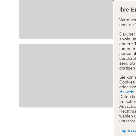
Ihre E
Wir nutz
unserer 
Darüber 
sowie un
andere 
Ihnen er
personal
durchzuf
sein, w
dortigen
Sie könn
Cookies 
oder akz
Hinweis
Daten fi
Entschei
Ausschal
Rechtmäß
wählen u
unterbre
Impres