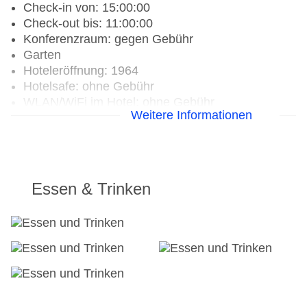
Check-in von: 15:00:00
Check-out bis: 11:00:00
Konferenzraum: gegen Gebühr
Garten
Hoteleröffnung: 1964
Hotelsafe: ohne Gebühr
WLAN/WiFi im Hotel: ohne Gebühr
Weitere Informationen
Letzte umfassende Renovierung: 2024
Lift
Anzahl der Konferenzräume: 1
Anzahl der Aufzüge: 4
Sonnenterrasse: ohne Gebühr
Essen & Trinken
Gesamtanzahl der Stockwerke: 6
Gesamtanzahl der Zimmer: 206
Pools:Kinderbecken, Outdoor Pool,
Sonnenschirme am Pool, Liegen am Pool
Zahlungsarten: Diners Club, EC Maestro,
Mastercard, Visa
Landeskategorie: 4 Sterne