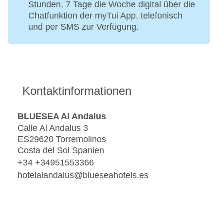
Stunden, 7 Tage die Woche digital über die
Chatfunktion der myTui App, telefonisch
und per SMS zur Verfügung.
Kontaktinformationen
BLUESEA Al Andalus
Calle Al Andalus 3
ES29620 Torremolinos
Costa del Sol Spanien
+34 +34951553366
hotelalandalus@blueseahotels.es