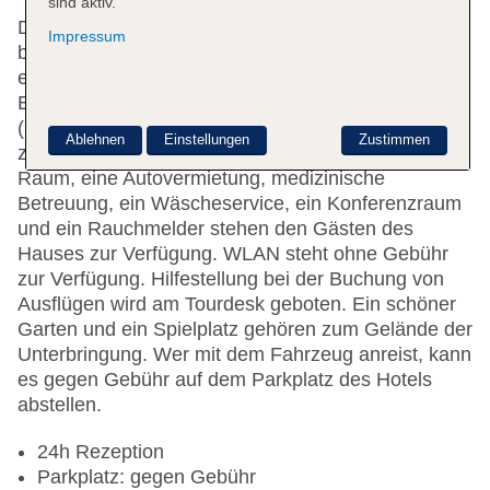
sind aktiv.
Dieses Hotel wurde 2024 modernisiert. Das Hotel
Impressum
bietet 206 Zimmer auf 6 Etagen, die mit 4 Aufzügen
erreichbar sind. An der Rezeption im
Empfangsbereich steht mehrsprachiges Personal
(Englisch, Deutsch, Französisch) mit Rat und Tat
Ablehnen
Einstellungen
Zustimmen
zur Seite. Eine Gepäckaufbewahrung, ein TV-
Raum, eine Autovermietung, medizinische
Betreuung, ein Wäscheservice, ein Konferenzraum
und ein Rauchmelder stehen den Gästen des
Hauses zur Verfügung. WLAN steht ohne Gebühr
zur Verfügung. Hilfestellung bei der Buchung von
Ausflügen wird am Tourdesk geboten. Ein schöner
Garten und ein Spielplatz gehören zum Gelände der
Unterbringung. Wer mit dem Fahrzeug anreist, kann
es gegen Gebühr auf dem Parkplatz des Hotels
abstellen.
24h Rezeption
Parkplatz: gegen Gebühr