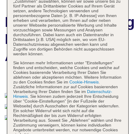
„Zustimmen“ auswählen, können wir sowie unsere bis zu
fünf Partner als Drittanbieter Cookies auf Ihrem Gerät
setzen, andere Technologien verwenden und
personenbezogene Daten [z. B. IP-Adresse] von Ihnen
Hotelbeschreibun
erheben und verarbeiten, um Ihnen auf oder neben
unserer Webseite personalisierte Werbung und Inhalte
vorzuschlagen sowie Messungen und Analysen
BLUESEA Al
durchzuführen. Dabei kann auch ein Datentransfer in
Drittstaaten [z.B. USA] möglich sein, wo vom EU-
Datenschutzniveau abgewichen werden kann und
Zugriffe von dortigen Behörden nicht ausgeschlossen
Andalus
werden können.
Sie können mehr Informationen unter "Einstellungen"
finden und entscheiden, welche Cookies und welche auf
Cookies basierende Verarbeitung Ihrer Daten Sie
ablehnen oder akzeptieren möchten. Weitere Information
Das bietet Ihre Unterkunft
zu den Cookies finden Sie im
Cookie-Hinweis
.
Zusätzliche Informationen zur auf Cookies basierenden
Verarbeitung Ihrer Daten finden Sie im
Datenschutz-
Hinweis
. Sie können zudem jederzeit Ihre Entscheidung
über "Cookie-Einstellungen" [in der Fußzeile der
Webseite] durch Ausschalten der Kategorien widerrufen.
Ein solcher Widerruf wirkt sich nicht auf die
Rechtmäßigkeit der bis zum Widerruf erfolgten
Verarbeitung aus. Soweit Sie „Ablehnen“ wählen und Ihre
Zustimmung verweigern, können keine individuellen
Angebote unterbreitet werden, nur notwendige Cookies