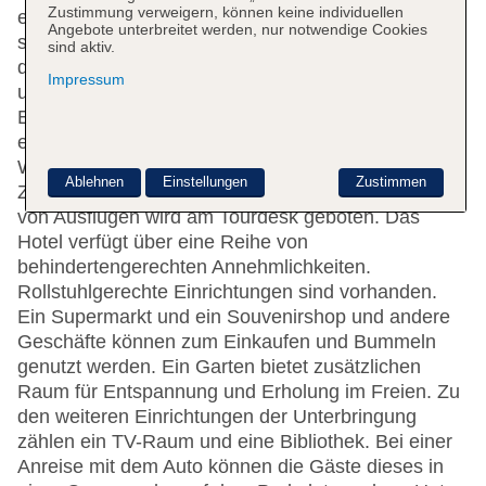
Zustimmung verweigern, können keine individuellen
einem Aufzug erreichbar sind. Rund um die Uhr
Angebote unterbreitet werden, nur notwendige Cookies
steht den Gästen englischsprachiges Personal an
sind aktiv.
der Rezeption mit Tat und Rat zur Seite, das Ein-
Impressum
und Auschecken ist 24 h am Tag möglich. Die
Einrichtung der Anlage umfasst eine Garderobe,
eine Gepäckaufbewahrung, einen Safe und eine
Wechselstube. Per WLAN erhalten die Gäste
Ablehnen
Einstellungen
Zustimmen
Zugang zum Internet. Hilfestellung bei der Buchung
von Ausflügen wird am Tourdesk geboten. Das
Hotel verfügt über eine Reihe von
behindertengerechten Annehmlichkeiten.
Rollstuhlgerechte Einrichtungen sind vorhanden.
Ein Supermarkt und ein Souvenirshop und andere
Geschäfte können zum Einkaufen und Bummeln
genutzt werden. Ein Garten bietet zusätzlichen
Raum für Entspannung und Erholung im Freien. Zu
den weiteren Einrichtungen der Unterbringung
zählen ein TV-Raum und eine Bibliothek. Bei einer
Anreise mit dem Auto können die Gäste dieses in