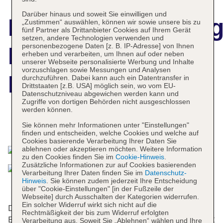
Darüber hinaus und soweit Sie einwilligen und
Hotelbeschreibun
„Zustimmen“ auswählen, können wir sowie unsere bis zu
fünf Partner als Drittanbieter Cookies auf Ihrem Gerät
setzen, andere Technologien verwenden und
personenbezogene Daten [z. B. IP-Adresse] von Ihnen
Borei Angkor
erheben und verarbeiten, um Ihnen auf oder neben
unserer Webseite personalisierte Werbung und Inhalte
vorzuschlagen sowie Messungen und Analysen
Resort & Spa
durchzuführen. Dabei kann auch ein Datentransfer in
Drittstaaten [z.B. USA] möglich sein, wo vom EU-
Datenschutzniveau abgewichen werden kann und
Zugriffe von dortigen Behörden nicht ausgeschlossen
werden können.
Das bietet Ihre Unterkunft
Sie können mehr Informationen unter "Einstellungen"
finden und entscheiden, welche Cookies und welche auf
Cookies basierende Verarbeitung Ihrer Daten Sie
ablehnen oder akzeptieren möchten. Weitere Information
zu den Cookies finden Sie im
Cookie-Hinweis
.
Zusätzliche Informationen zur auf Cookies basierenden
Verarbeitung Ihrer Daten finden Sie im
Datenschutz-
Hinweis
. Sie können zudem jederzeit Ihre Entscheidung
über "Cookie-Einstellungen" [in der Fußzeile der
Webseite] durch Ausschalten der Kategorien widerrufen.
Ein solcher Widerruf wirkt sich nicht auf die
Der Komplex bietet 187 Zimmer, 9 Suiten, 50
Rechtmäßigkeit der bis zum Widerruf erfolgten
Einzel- und 119 Doppelzimmer auf 4 Etagen, die mit
Verarbeitung aus. Soweit Sie „Ablehnen“ wählen und Ihre