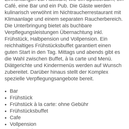
Hoteleröffnung: 2003
Café, eine Bar und ein Pub. Die Gäste werden
Hotelsafe
kulinarisch verwöhnt im Nichtraucherrestaurant mit
WLAN/WiFi im Hotel
Klimaanlage und einem separaten Raucherbereich.
Letzte umfassende Renovierung: 2005
Die Unterbringung bietet als buchbare
Lift
Verpflegungsleistungen Übernachtung inkl.
Minimarkt
Frühstück, Halbpension und Vollpension. Ein
Anzahl der Konferenzräume: 1
reichhaltiges Frühstücksbuffet garantiert einen
Anzahl der Aufzüge: 1
guten Start in den Tag. Mittags und abends gibt es
Zimmerservice
die Wahl zwischen Buffet, à la carte und Menü.
Sonnenterrasse
Diätgerichte und Kindermenüs werden auf Wunsch
Gesamtanzahl der Stockwerke: 4
zubereitet. Darüber hinaus stellt der Komplex
Gesamtanzahl der Zimmer: 187
spezielle Verpflegungsangebote bereit.
Pools:Kinderbecken, Indoor Pool, Outdoor Pool,
Sonnenschirme am Pool: gegen Gebühr, Liegen
Bar
am Pool
Frühstück
Zahlungsarten: American Express, Mastercard,
Frühstück à la carte: ohne Gebühr
Visa
Frühstücksbuffet
Landeskategorie: 5 Sterne
Cafe
Vollpension