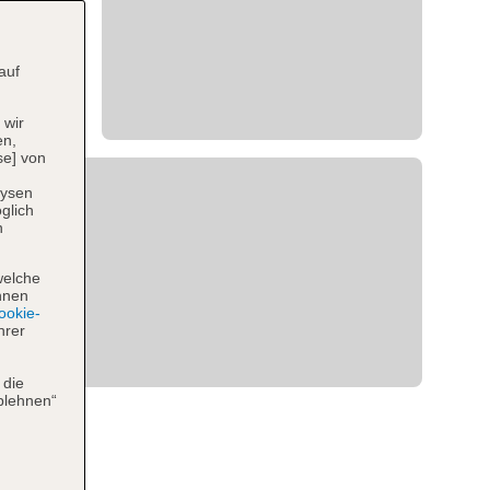
auf
 wir
en,
se] von
lysen
glich
n
welche
hnen
okie-
hrer
 die
blehnen“