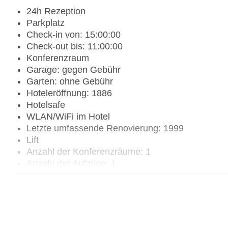
24h Rezeption
Parkplatz
Check-in von: 15:00:00
Check-out bis: 11:00:00
Konferenzraum
Garage: gegen Gebühr
Garten: ohne Gebühr
Hoteleröffnung: 1886
Hotelsafe
WLAN/WiFi im Hotel
Letzte umfassende Renovierung: 1999
Lift
Anzahl der Konferenzräume: 1
Anzahl der Aufzüge: 1
Zimmerservice
Sonnenterrasse: ohne Gebühr
Gesamtanzahl der Stockwerke: 3
Gesamtanzahl der Zimmer: 67
Zahlungsarten: American Express, Diners Club, 