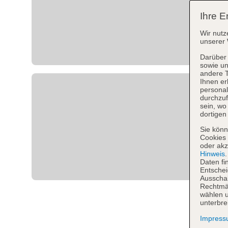
Ihre E
Wir nutz
unserer 
Darüber 
sowie un
andere 
Ihnen er
personal
durchzuf
sein, w
dortigen
Sie könn
Cookies 
oder akz
Hinweis
Daten fi
Entschei
Ausschal
Rechtmäß
wählen u
unterbre
Impres