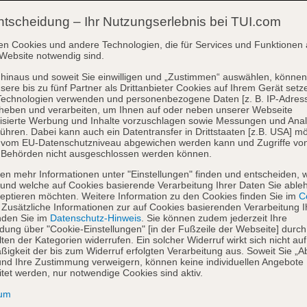
ntscheidung – Ihr Nutzungserlebnis bei TUI.com
en Cookies und andere Technologien, die für Services und Funktionen 
Website notwendig sind.
hinaus und soweit Sie einwilligen und „Zustimmen“ auswählen, können
sere bis zu fünf Partner als Drittanbieter Cookies auf Ihrem Gerät setz
Technologien verwenden und personenbezogene Daten [z. B. IP-Adres
heben und verarbeiten, um Ihnen auf oder neben unserer Webseite
isierte Werbung und Inhalte vorzuschlagen sowie Messungen und Ana
ühren. Dabei kann auch ein Datentransfer in Drittstaaten [z.B. USA] mö
o vom EU-Datenschutzniveau abgewichen werden kann und Zugriffe vo
 Behörden nicht ausgeschlossen werden können.
en mehr Informationen unter "Einstellungen" finden und entscheiden, 
und welche auf Cookies basierende Verarbeitung Ihrer Daten Sie able
eptieren möchten. Weitere Information zu den Cookies finden Sie im
Co
. Zusätzliche Informationen zur auf Cookies basierenden Verarbeitung I
nden Sie im
Datenschutz-Hinweis
. Sie können zudem jederzeit Ihre
dung über "Cookie-Einstellungen" [in der Fußzeile der Webseite] durch
ten der Kategorien widerrufen. Ein solcher Widerruf wirkt sich nicht auf
igkeit der bis zum Widerruf erfolgten Verarbeitung aus. Soweit Sie „A
nd Ihre Zustimmung verweigern, können keine individuellen Angebote
itet werden, nur notwendige Cookies sind aktiv.
sum