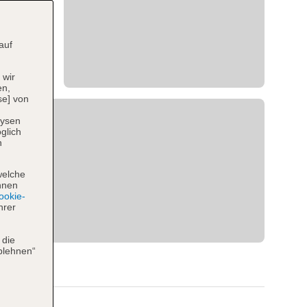
auf
 wir
en,
se] von
lysen
glich
n
welche
hnen
okie-
hrer
 die
blehnen“