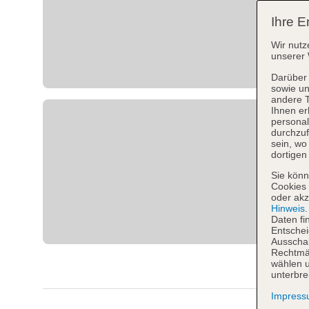
Ihre E
Wir nutz
unserer 
Darüber 
sowie un
andere 
Ihnen er
personal
durchzuf
sein, w
dortigen
Sie könn
Cookies 
oder akz
Hinweis
Daten fi
Entschei
Ausschal
Rechtmäß
wählen u
unterbre
Impres