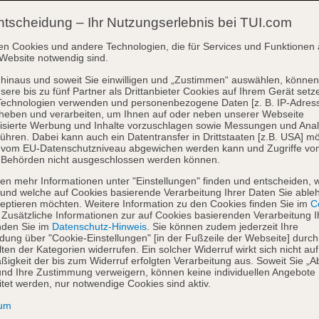
ntscheidung – Ihr Nutzungserlebnis bei TUI.com
en Cookies und andere Technologien, die für Services und Funktionen 
Website notwendig sind.
hinaus und soweit Sie einwilligen und „Zustimmen“ auswählen, können
sere bis zu fünf Partner als Drittanbieter Cookies auf Ihrem Gerät setz
Technologien verwenden und personenbezogene Daten [z. B. IP-Adres
heben und verarbeiten, um Ihnen auf oder neben unserer Webseite
isierte Werbung und Inhalte vorzuschlagen sowie Messungen und Ana
ühren. Dabei kann auch ein Datentransfer in Drittstaaten [z.B. USA] mö
o vom EU-Datenschutzniveau abgewichen werden kann und Zugriffe vo
 Behörden nicht ausgeschlossen werden können.
en mehr Informationen unter "Einstellungen" finden und entscheiden, 
und welche auf Cookies basierende Verarbeitung Ihrer Daten Sie able
eptieren möchten. Weitere Information zu den Cookies finden Sie im
Co
. Zusätzliche Informationen zur auf Cookies basierenden Verarbeitung I
nden Sie im
Datenschutz-Hinweis
. Sie können zudem jederzeit Ihre
dung über "Cookie-Einstellungen" [in der Fußzeile der Webseite] durch
ten der Kategorien widerrufen. Ein solcher Widerruf wirkt sich nicht auf
igkeit der bis zum Widerruf erfolgten Verarbeitung aus. Soweit Sie „A
nd Ihre Zustimmung verweigern, können keine individuellen Angebote
itet werden, nur notwendige Cookies sind aktiv.
sum