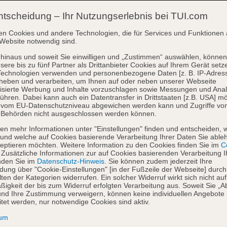
ntscheidung – Ihr Nutzungserlebnis bei TUI.com
en Cookies und andere Technologien, die für Services und Funktionen 
Website notwendig sind.
hinaus und soweit Sie einwilligen und „Zustimmen“ auswählen, können
sere bis zu fünf Partner als Drittanbieter Cookies auf Ihrem Gerät setz
Technologien verwenden und personenbezogene Daten [z. B. IP-Adres
heben und verarbeiten, um Ihnen auf oder neben unserer Webseite
isierte Werbung und Inhalte vorzuschlagen sowie Messungen und Ana
ühren. Dabei kann auch ein Datentransfer in Drittstaaten [z.B. USA] mö
o vom EU-Datenschutzniveau abgewichen werden kann und Zugriffe vo
 Behörden nicht ausgeschlossen werden können.
en mehr Informationen unter "Einstellungen" finden und entscheiden, 
und welche auf Cookies basierende Verarbeitung Ihrer Daten Sie able
eptieren möchten. Weitere Information zu den Cookies finden Sie im
Co
. Zusätzliche Informationen zur auf Cookies basierenden Verarbeitung I
nden Sie im
Datenschutz-Hinweis
. Sie können zudem jederzeit Ihre
dung über "Cookie-Einstellungen" [in der Fußzeile der Webseite] durch
ten der Kategorien widerrufen. Ein solcher Widerruf wirkt sich nicht auf
igkeit der bis zum Widerruf erfolgten Verarbeitung aus. Soweit Sie „A
nd Ihre Zustimmung verweigern, können keine individuellen Angebote
itet werden, nur notwendige Cookies sind aktiv.
sum