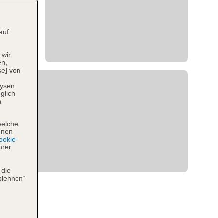
auf
 wir
en,
se] von
lysen
glich
n
welche
hnen
okie-
hrer
 die
blehnen“