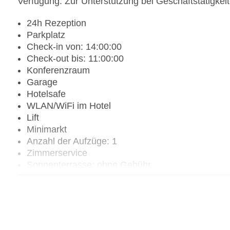
Verfügung. Zur Unterstützung bei Geschäftstätigkeit
24h Rezeption
Parkplatz
Check-in von: 14:00:00
Check-out bis: 11:00:00
Konferenzraum
Garage
Hotelsafe
WLAN/WiFi im Hotel
Lift
Minimarkt
Anzahl der Aufzüge: 1
Zimmerservice
Sonnenterrasse: ohne Gebühr
Gesamtanzahl der Zimmer: 32
Pools:Indoor Pool: ohne Gebühr, Outdoor Pool, 
Landeskategorie: 5 Sterne