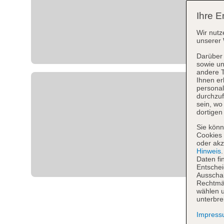
Ihre E
Wir nutz
unserer 
Darüber 
sowie un
andere 
Ihnen er
personal
durchzuf
sein, w
dortigen
Sie könn
Cookies 
oder akz
Hinweis
Daten fi
Entschei
Ausschal
Rechtmäß
wählen u
unterbre
Impres