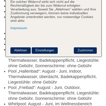
Raucherbereich
Ein solcher Widerruf wirkt sich nicht auf die
Rechtmäßigkeit der bis zum Widerruf erfolgten
Check-in Zeit ab 14:00 Uhr
Verarbeitung aus. Soweit Sie „Ablehnen“ wählen und Ihre
Check-out Zeit bis 11:00 Uhr
Zustimmung verweigern, können keine individuellen
Rezeption: 08:00 Uhr - 21:00 Uhr, Sprachen:
Angebote unterbreitet werden, nur notwendige Cookies
sind aktiv.
deutsch, englisch, italienisch, französisch,
Hotelsafe: ohne Gebühr
Impressum
Lift
Gartenanlage
Pools: 3
Pool „Freithermalbad, verbunden mit Hallenbad“:
Ablehnen
Einstellungen
Zustimmen
August - Juni, ohne Gebühr, Outdoor,
Thermalwasser, Badekappenpflicht, Liegestühle:
ohne Gebühr, Sonnenschirme: ohne Gebühr
Pool „Hallenbad“: August - Juni, Indoor,
Thermalwasser, überdacht, Badekappenpflicht,
Liegestühle: ohne Gebühr
Pool „Freibad“: August - Juni, Outdoor,
Thermalwasser, Badekappenpflicht, Liegestühle:
ohne Gebühr, Sonnenschirme: ohne Gebühr
Whirlpool: August - Juni, im Wellnessbereich