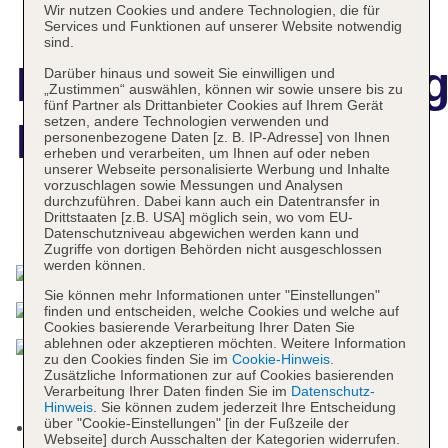
Wir nutzen Cookies und andere Technologien, die für
Services und Funktionen auf unserer Website notwendig
sind.
Hotelbeschreibun
Darüber hinaus und soweit Sie einwilligen und
„Zustimmen“ auswählen, können wir sowie unsere bis zu
fünf Partner als Drittanbieter Cookies auf Ihrem Gerät
setzen, andere Technologien verwenden und
Bristol Buja
personenbezogene Daten [z. B. IP-Adresse] von Ihnen
erheben und verarbeiten, um Ihnen auf oder neben
unserer Webseite personalisierte Werbung und Inhalte
vorzuschlagen sowie Messungen und Analysen
durchzuführen. Dabei kann auch ein Datentransfer in
Drittstaaten [z.B. USA] möglich sein, wo vom EU-
Das bietet Ihre Unterkunft
Datenschutzniveau abgewichen werden kann und
Zugriffe von dortigen Behörden nicht ausgeschlossen
werden können.
Sie können mehr Informationen unter "Einstellungen"
finden und entscheiden, welche Cookies und welche auf
Cookies basierende Verarbeitung Ihrer Daten Sie
ablehnen oder akzeptieren möchten. Weitere Information
zu den Cookies finden Sie im
Cookie-Hinweis
.
Zusätzliche Informationen zur auf Cookies basierenden
Verarbeitung Ihrer Daten finden Sie im
Datenschutz-
Hinweis
. Sie können zudem jederzeit Ihre Entscheidung
über "Cookie-Einstellungen" [in der Fußzeile der
Kurtaxe/Ökotaxe/Touristensteuer zahlbar vor Ort
Webseite] durch Ausschalten der Kategorien widerrufen.