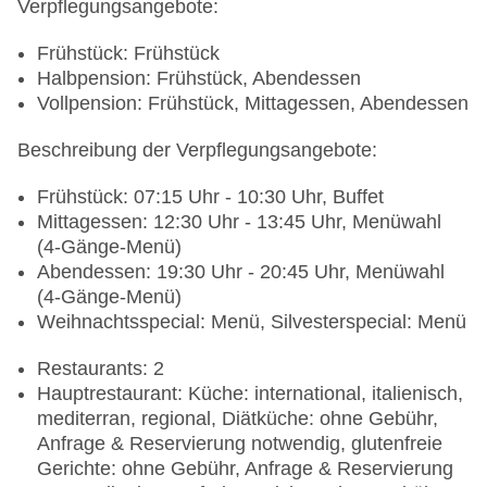
gegen Gebühr, Coffee Breaks: gegen Gebühr
Verpflegungsangebote:
Gebäudeanzahl: 1, Etagen: 6, Zimmer: 139
Landeskategorie: 5 Sterne
Frühstück: Frühstück
Halbpension: Frühstück, Abendessen
Vollpension: Frühstück, Mittagessen, Abendessen
Beschreibung der Verpflegungsangebote:
Frühstück: 07:15 Uhr - 10:30 Uhr, Buffet
Mittagessen: 12:30 Uhr - 13:45 Uhr, Menüwahl
(4-Gänge-Menü)
Abendessen: 19:30 Uhr - 20:45 Uhr, Menüwahl
(4-Gänge-Menü)
Weihnachtsspecial: Menü, Silvesterspecial: Menü
Restaurants: 2
Hauptrestaurant: Küche: international, italienisch,
mediterran, regional, Diätküche: ohne Gebühr,
Anfrage & Reservierung notwendig, glutenfreie
Gerichte: ohne Gebühr, Anfrage & Reservierung