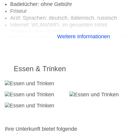
Badetücher: ohne Gebühr
Friseur
Arzt: Sprachen: deutsch, italienisch, russisch
Internet: WLAN/WiFi, im gesamten Hotel
(Anlage): ohne Gebühr
Weitere Informationen
Internetterminal: ohne Gebühr
Wäscheservice: gegen Gebühr
Concierge Service, Gepäckservice
Zahlungsarten: TUI Card / VISA, MasterCard,
American Express, Diners, EC Karte/Maestro
Essen & Trinken
Haustier: Hund erlaubt: pro Nacht ca. 12 EUR,
Anfrage & Reservierung notwendig, Gewicht bis
max. 15 kg
Parkmöglichkeiten: Parkplatz (nach
Verfügbarkeit), unbewacht: ohne Gebühr, Garage:
pro Nacht ca. 10 EUR, Anfrage & Reservierung
notwendig
Tagungseinrichtungen: Konferenzräume: 2,
klimatisierte Tagungsräume, Tagungsequipment:
Ihre Unterkunft bietet folgende