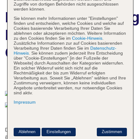
Zugriffe von dortigen Behörden nicht ausgeschlossen
werden können.
Hotelbeschreibun
Sie können mehr Informationen unter "Einstellungen"
finden und entscheiden, welche Cookies und welche auf
Cookies basierende Verarbeitung Ihrer Daten Sie
Britannia Inn
ablehnen oder akzeptieren möchten. Weitere Information
zu den Cookies finden Sie im
Cookie-Hinweis
.
Zusätzliche Informationen zur auf Cookies basierenden
Glasgow
Verarbeitung Ihrer Daten finden Sie im
Datenschutz-
Hinweis
. Sie können zudem jederzeit Ihre Entscheidung
über "Cookie-Einstellungen" [in der Fußzeile der
Webseite] durch Ausschalten der Kategorien widerrufen.
Ein solcher Widerruf wirkt sich nicht auf die
Rechtmäßigkeit der bis zum Widerruf erfolgten
Das bietet Ihre Unterkunft
Verarbeitung aus. Soweit Sie „Ablehnen“ wählen und Ihre
Zustimmung verweigern, können keine individuellen
Angebote unterbreitet werden, nur notwendige Cookies
sind aktiv.
Impressum
Das Hotel bietet 24 Einzel- und 254 Doppelzimmer
Ablehnen
Einstellungen
Zustimmen
auf 14 Etagen, die mit 3 Aufzügen erreichbar sind.