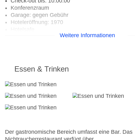
Check-out bis: 10:00:00
Konferenzraum
Garage: gegen Gebühr
Hoteleröffnung: 1970
Hotelsafe
Weitere Informationen
WLAN/WiFi im Hotel: gegen Gebühr
Letzte umfassende Renovierung: 2008
Lift
Anzahl der Aufzüge: 3
Gesamtanzahl der Stockwerke: 14
Essen & Trinken
Gesamtanzahl der Zimmer: 278
Zahlungsarten: American Express, Diners Club,
Mastercard, Visa
Landeskategorie: 3 Sterne
Der gastronomische Bereich umfasst eine Bar. Das
Nichtraucherrestaurant verfügt über