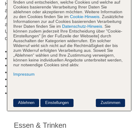
finden und entscheiden, welche Cookies und welche auf
Hilfestellung bei der Buchung von Ausflügen wird
Cookies basierende Verarbeitung Ihrer Daten Sie
am Tourdesk geboten. Bei einer Anreise mit dem
ablehnen oder akzeptieren möchten. Weitere Information
zu den Cookies finden Sie im
Cookie-Hinweis
. Zusätzliche
Auto können die Gäste dieses in einer Garage oder
Informationen zur auf Cookies basierenden Verarbeitung
auf dem Parkplatz (ohne Gebühr) parken. Die
Ihrer Daten finden Sie im
Datenschutz-Hinweis
. Sie
Umgebung kann dank des Fahrradverleihs auch mit
können zudem jederzeit Ihre Entscheidung über "Cookie-
Einstellungen" [in der Fußzeile der Webseite] durch
dem Rad erkundet werden.
Ausschalten der Kategorien widerrufen. Ein solcher
Widerruf wirkt sich nicht auf die Rechtmäßigkeit der bis
zum Widerruf erfolgten Verarbeitung aus. Soweit Sie
Parkplatz
„Ablehnen“ wählen und Ihre Zustimmung verweigern,
Garage
können keine individuellen Angebote unterbreitet werden,
Hotelsafe
nur notwendige Cookies sind aktiv.
WLAN/WiFi im Hotel
Impressum
Lift
Anzahl der Aufzüge: 1
Landeskategorie: 3 Sterne
Ablehnen
Einstellungen
Zustimmen
Essen & Trinken