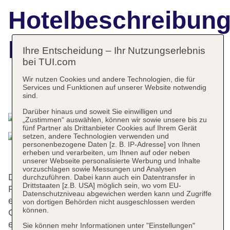
Hotelbeschreibun
Burgfrieden
Ihre Entscheidung – Ihr Nutzungserlebnis
bei TUI.com
Wir nutzen Cookies und andere Technologien, die für
Services und Funktionen auf unserer Website notwendig
Das bietet Ihre Unterkunft
sind.
Darüber hinaus und soweit Sie einwilligen und
„Zustimmen“ auswählen, können wir sowie unsere bis zu
fünf Partner als Drittanbieter Cookies auf Ihrem Gerät
setzen, andere Technologien verwenden und
personenbezogene Daten [z. B. IP-Adresse] von Ihnen
erheben und verarbeiten, um Ihnen auf oder neben
unserer Webseite personalisierte Werbung und Inhalte
vorzuschlagen sowie Messungen und Analysen
Dieses Hotel verfügt über einen Aufzug und eine
durchzuführen. Dabei kann auch ein Datentransfer in
Drittstaaten [z.B. USA] möglich sein, wo vom EU-
Rezeption. Eine Gepäckaufbewahrung, ein Safe,
Datenschutzniveau abgewichen werden kann und Zugriffe
ein Spielzimmer und ein Rauchmelder stehen den
von dortigen Behörden nicht ausgeschlossen werden
können.
Gästen des Hauses zur Verfügung. Per WLAN
erhalten die Gäste Zugang zum Internet.
Sie können mehr Informationen unter "Einstellungen"