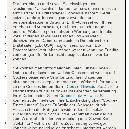
Darüber hinaus und soweit Sie einwilligen und
„Zustimmen“ auswählen, können wir sowie unsere bis zu
fünf Partner als Drittanbieter Cookies auf Ihrem Gerät
Kurtaxe/Ökotaxe/Touristensteuer zahlbar vor Ort:
setzen, andere Technologien verwenden und
personenbezogene Daten [z. B. IP-Adresse] von Ihnen
pro Nacht/pro Person ca. 0.75 EUR
erheben und verarbeiten, um Ihnen auf oder neben
Check-in Zeit ab 16:00 Uhr
unserer Webseite personalisierte Werbung und Inhalte
vorzuschlagen sowie Messungen und Analysen
Check-out Zeit bis 10:00 Uhr
durchzuführen. Dabei kann auch ein Datentransfer in
Rezeption
Drittstaaten [z.B. USA] möglich sein, wo vom EU-
Geldautomat in der Unterkunft
Datenschutzniveau abgewichen werden kann und Zugriffe
von dortigen Behörden nicht ausgeschlossen werden
Pools: 2
können.
Kinderpool: April - Oktober, ohne Gebühr, Liegen:
Sie können mehr Informationen unter "Einstellungen"
gegen Gebühr, Sonnenschirme: gegen Gebühr
finden und entscheiden, welche Cookies und welche auf
Poollandschaft: April - Oktober, ohne Gebühr,
Cookies basierende Verarbeitung Ihrer Daten Sie
ablehnen oder akzeptieren möchten. Weitere Information
Outdoor, Süßwasser, Anzahl Wasserrutschen: 2,
zu den Cookies finden Sie im
Cookie-Hinweis
. Zusätzliche
Liegen: gegen Gebühr, Sonnenschirme: gegen
Informationen zur auf Cookies basierenden Verarbeitung
Ihrer Daten finden Sie im
Datenschutz-Hinweis
. Sie
Gebühr
können zudem jederzeit Ihre Entscheidung über "Cookie-
Whirlpool: April - Oktober, ohne Gebühr, Outdoor,
Einstellungen" [in der Fußzeile der Webseite] durch
Liegen: gegen Gebühr, Sonnenschirme: gegen
Ausschalten der Kategorien widerrufen. Ein solcher
Widerruf wirkt sich nicht auf die Rechtmäßigkeit der bis
Gebühr
zum Widerruf erfolgten Verarbeitung aus. Soweit Sie
Minimarkt
„Ablehnen“ wählen und Ihre Zustimmung verweigern,
können keine individuellen Angebote unterbreitet werden,