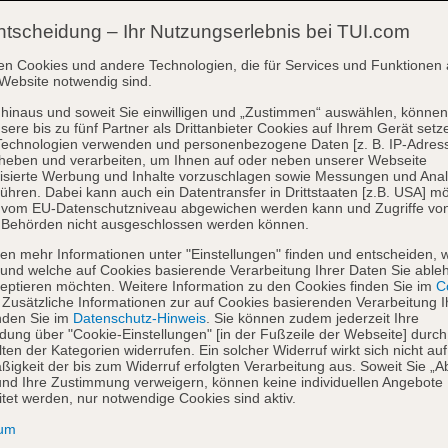
ntscheidung – Ihr Nutzungserlebnis bei TUI.com
en Cookies und andere Technologien, die für Services und Funktionen 
Website notwendig sind.
hinaus und soweit Sie einwilligen und „Zustimmen“ auswählen, können
sere bis zu fünf Partner als Drittanbieter Cookies auf Ihrem Gerät setz
Technologien verwenden und personenbezogene Daten [z. B. IP-Adres
heben und verarbeiten, um Ihnen auf oder neben unserer Webseite
isierte Werbung und Inhalte vorzuschlagen sowie Messungen und Ana
ühren. Dabei kann auch ein Datentransfer in Drittstaaten [z.B. USA] mö
o vom EU-Datenschutzniveau abgewichen werden kann und Zugriffe vo
 Behörden nicht ausgeschlossen werden können.
en mehr Informationen unter "Einstellungen" finden und entscheiden, 
und welche auf Cookies basierende Verarbeitung Ihrer Daten Sie able
eptieren möchten. Weitere Information zu den Cookies finden Sie im
Co
. Zusätzliche Informationen zur auf Cookies basierenden Verarbeitung I
nden Sie im
Datenschutz-Hinweis
. Sie können zudem jederzeit Ihre
dung über "Cookie-Einstellungen" [in der Fußzeile der Webseite] durch
ten der Kategorien widerrufen. Ein solcher Widerruf wirkt sich nicht auf
igkeit der bis zum Widerruf erfolgten Verarbeitung aus. Soweit Sie „A
nd Ihre Zustimmung verweigern, können keine individuellen Angebote
itet werden, nur notwendige Cookies sind aktiv.
sum