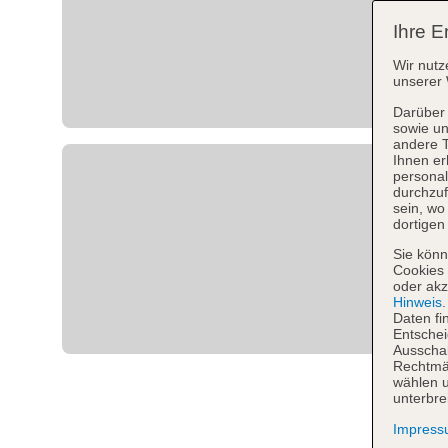
Ihre E
Wir nutz
unserer 
Darüber 
sowie un
andere 
Ihnen er
personal
durchzuf
sein, w
dortigen
Sie könn
Cookies 
oder akz
Hinweis
Daten fi
Entschei
Ausschal
Rechtmäß
wählen u
unterbre
Impres