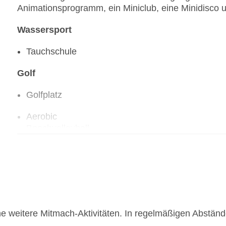
Animationsprogramm, ein Miniclub, eine Minidisco 
Wassersport
Tauchschule
Golf
Golfplatz
Aerobic
Beachvolleyball
Fahrradverleih: gegen Gebühr
Fitnessraum
Tennisplatz
he weitere Mitmach-Aktivitäten. In regelmäßigen Abstän