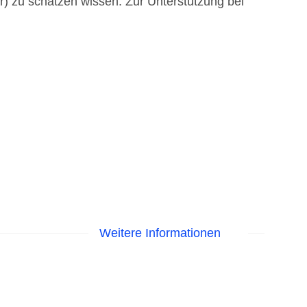
) zu schätzen wissen. Zur Unterstützung bei
Weitere Informationen
onnenschirme am Pool, Liegen am Pool,
EC Maestro, Mastercard, Visa