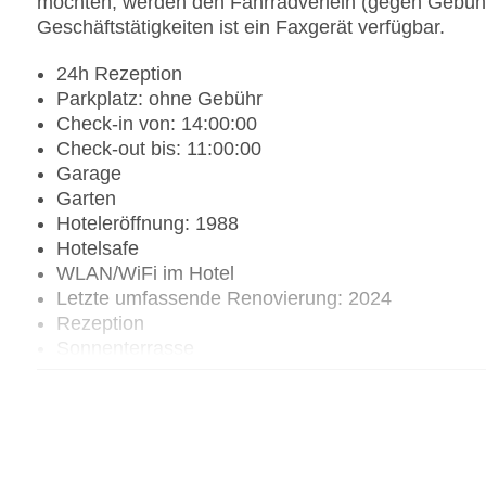
möchten, werden den Fahrradverleih (gegen Gebühr
Geschäftstätigkeiten ist ein Faxgerät verfügbar.
24h Rezeption
Parkplatz: ohne Gebühr
Check-in von: 14:00:00
Check-out bis: 11:00:00
Garage
Garten
Hoteleröffnung: 1988
Hotelsafe
WLAN/WiFi im Hotel
Letzte umfassende Renovierung: 2024
Rezeption
Sonnenterrasse
Gesamtanzahl der Stockwerke: 2
Gesamtanzahl der Zimmer: 296
Pools:Kinderbecken, Aquapark, Outdoor Pool, S
Wasserrutsche
Zahlungsarten: American Express, Diners Club, 