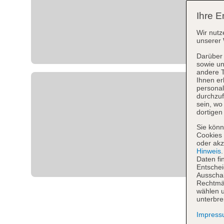
Ihre E
Wir nutz
unserer 
Darüber 
sowie un
andere 
Ihnen er
personal
durchzuf
sein, w
dortigen
Sie könn
Cookies 
oder akz
Hinweis
Daten fi
Entschei
Ausschal
Rechtmäß
wählen u
unterbre
Impres