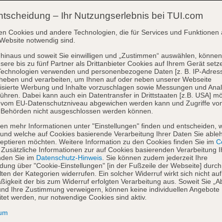
ntscheidung – Ihr Nutzungserlebnis bei TUI.com
en Cookies und andere Technologien, die für Services und Funktionen 
Website notwendig sind.
hinaus und soweit Sie einwilligen und „Zustimmen“ auswählen, können
sere bis zu fünf Partner als Drittanbieter Cookies auf Ihrem Gerät setz
Technologien verwenden und personenbezogene Daten [z. B. IP-Adres
heben und verarbeiten, um Ihnen auf oder neben unserer Webseite
isierte Werbung und Inhalte vorzuschlagen sowie Messungen und Ana
ühren. Dabei kann auch ein Datentransfer in Drittstaaten [z.B. USA] mö
o vom EU-Datenschutzniveau abgewichen werden kann und Zugriffe vo
 Behörden nicht ausgeschlossen werden können.
en mehr Informationen unter "Einstellungen" finden und entscheiden, 
und welche auf Cookies basierende Verarbeitung Ihrer Daten Sie able
eptieren möchten. Weitere Information zu den Cookies finden Sie im
Co
. Zusätzliche Informationen zur auf Cookies basierenden Verarbeitung I
nden Sie im
Datenschutz-Hinweis
. Sie können zudem jederzeit Ihre
dung über "Cookie-Einstellungen" [in der Fußzeile der Webseite] durch
ten der Kategorien widerrufen. Ein solcher Widerruf wirkt sich nicht auf
igkeit der bis zum Widerruf erfolgten Verarbeitung aus. Soweit Sie „A
nd Ihre Zustimmung verweigern, können keine individuellen Angebote
itet werden, nur notwendige Cookies sind aktiv.
sum