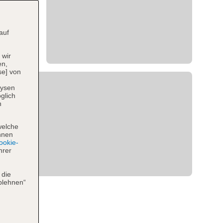
auf
 wir
en,
se] von
lysen
glich
n
welche
hnen
okie-
hrer
 die
blehnen“