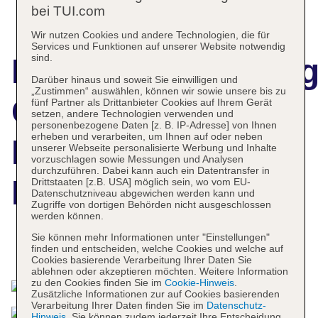
bei TUI.com
Wir nutzen Cookies und andere Technologien, die für
Services und Funktionen auf unserer Website notwendig
sind.
Hotelbeschreibun
Darüber hinaus und soweit Sie einwilligen und
„Zustimmen“ auswählen, können wir sowie unsere bis zu
Can Lluc
fünf Partner als Drittanbieter Cookies auf Ihrem Gerät
setzen, andere Technologien verwenden und
personenbezogene Daten [z. B. IP-Adresse] von Ihnen
erheben und verarbeiten, um Ihnen auf oder neben
Boutique Country
unserer Webseite personalisierte Werbung und Inhalte
vorzuschlagen sowie Messungen und Analysen
durchzuführen. Dabei kann auch ein Datentransfer in
Hotel & Villas
Drittstaaten [z.B. USA] möglich sein, wo vom EU-
Datenschutzniveau abgewichen werden kann und
Zugriffe von dortigen Behörden nicht ausgeschlossen
werden können.
Sie können mehr Informationen unter "Einstellungen"
finden und entscheiden, welche Cookies und welche auf
Das bietet Ihre Unterkunft
Cookies basierende Verarbeitung Ihrer Daten Sie
ablehnen oder akzeptieren möchten. Weitere Information
zu den Cookies finden Sie im
Cookie-Hinweis
.
Zusätzliche Informationen zur auf Cookies basierenden
Verarbeitung Ihrer Daten finden Sie im
Datenschutz-
Hinweis
. Sie können zudem jederzeit Ihre Entscheidung