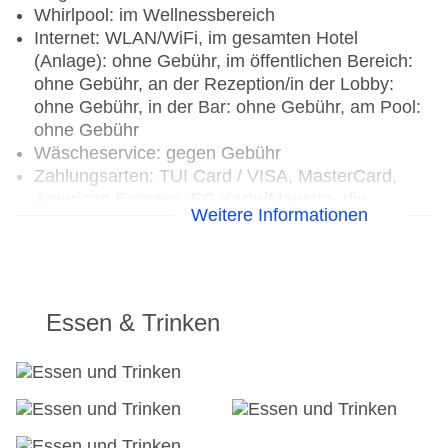
Whirlpool: im Wellnessbereich
Internet: WLAN/WiFi, im gesamten Hotel
(Anlage): ohne Gebühr, im öffentlichen Bereich:
ohne Gebühr, an der Rezeption/in der Lobby:
ohne Gebühr, in der Bar: ohne Gebühr, am Pool:
ohne Gebühr
Wäscheservice: gegen Gebühr
Zahlungsarten: TUI Card / VISA, MasterCard,
American Express, EC Karte/Maestro, die
Weitere Informationen
Hinterlegung einer Kreditkarte beim Check In ist
Pflicht
Haustier: Hund erlaubt: pro Tag ca. 40 EUR,
Anfrage & Reservierung notwendig
Parkmöglichkeiten: Parkplatz (nach
Essen & Trinken
Verfügbarkeit), unbewacht: ohne Gebühr, Anfrage
& Reservierung nicht notwendig
Tagungseinrichtungen: klimatisierte
Tagungsräume
Größe des Hotels/Anlage: 100 qm