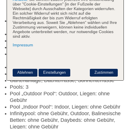
über "Cookie-Einstellungen" [in der Fußzeile der
Webseite] durch Ausschalten der Kategorien widerrufen.
Ein solcher Widerruf wirkt sich nicht auf die
Rechtmäßigkeit der bis zum Widerruf erfolgten
Kurtaxe/Ökotaxe/Touristensteuer zahlbar vor Ort:
Verarbeitung aus. Soweit Sie „Ablehnen“ wählen und Ihre
ca. 2.20 EUR
Zustimmung verweigern, können keine individuellen
Angebote unterbreitet werden, nur notwendige Cookies
Check-in Zeit ab 16:00 Uhr
sind aktiv.
Check-out Zeit bis 11:00 Uhr
Impressum
Letzte Komplettrenovierung: 2024
Rezeption: täglich 08:00 Uhr - 16:00 Uhr,
Sprachen: englisch, spanisch
Gästebetreuung
Ablehnen
Einstellungen
Zustimmen
Kaminzimmer, Gemeinschaftslounge/TV-Bereich
Gartenanlage, Dachterrasse, Sonnenterrasse
Pools: 3
Pool „Outdoor Pool“: Outdoor, Liegen: ohne
Gebühr
Pool „Indoor Pool“: Indoor, Liegen: ohne Gebühr
Infinitypool: ohne Gebühr, Outdoor, Balinesische
Betten: ohne Gebühr, Daybeds: ohne Gebühr,
Liegen: ohne Gebühr