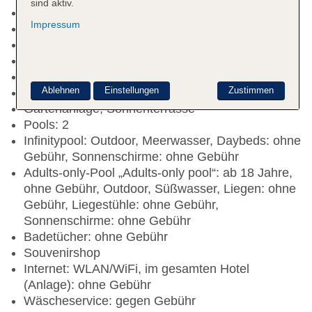
sind aktiv.
Check-in Zeit ab 14:00 Uhr
Impressum
Check-out Zeit bis 12:00 Uhr
Late Check-out: gegen Gebühr
Rezeption: 24 Stunden, Sprachen: englisch
Gästebetreuung
Ablehnen
Einstellungen
Zustimmen
Lift
Gartenanlage, Sonnenterrasse
Pools: 2
Infinitypool: Outdoor, Meerwasser, Daybeds: ohne
Gebühr, Sonnenschirme: ohne Gebühr
Adults-only-Pool „Adults-only pool“: ab 18 Jahre,
ohne Gebühr, Outdoor, Süßwasser, Liegen: ohne
Gebühr, Liegestühle: ohne Gebühr,
Sonnenschirme: ohne Gebühr
Badetücher: ohne Gebühr
Souvenirshop
Internet: WLAN/WiFi, im gesamten Hotel
(Anlage): ohne Gebühr
Wäscheservice: gegen Gebühr