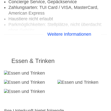
Concierge Service, Gepäckservice
Zahlungsarten: TUI Card / VISA, MasterCard,
American Express
Haustiere nicht erlaubt
Parkmöglichkeiten: Stellplätze, nicht überdacht:
ohne Gebühr
Weitere Informationen
Gebäudeanzahl: 2, Etagen: 5, Zimmer: 56, Villen:
12, Studios: 44
Landeskategorie: 5 Sterne
Essen & Trinken
Ihre Unterkunft bietet folgende