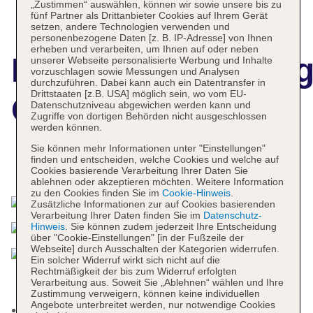
„Zustimmen“ auswählen, können wir sowie unsere bis zu
fünf Partner als Drittanbieter Cookies auf Ihrem Gerät
setzen, andere Technologien verwenden und
personenbezogene Daten [z. B. IP-Adresse] von Ihnen
erheben und verarbeiten, um Ihnen auf oder neben
Hotelbeschreibun
unserer Webseite personalisierte Werbung und Inhalte
vorzuschlagen sowie Messungen und Analysen
durchzuführen. Dabei kann auch ein Datentransfer in
Drittstaaten [z.B. USA] möglich sein, wo vom EU-
Cape Kudu Hotel
Datenschutzniveau abgewichen werden kann und
Zugriffe von dortigen Behörden nicht ausgeschlossen
werden können.
Sie können mehr Informationen unter "Einstellungen"
finden und entscheiden, welche Cookies und welche auf
Das bietet Ihre Unterkunft
Cookies basierende Verarbeitung Ihrer Daten Sie
ablehnen oder akzeptieren möchten. Weitere Information
zu den Cookies finden Sie im
Cookie-Hinweis
.
Zusätzliche Informationen zur auf Cookies basierenden
Verarbeitung Ihrer Daten finden Sie im
Datenschutz-
Hinweis
. Sie können zudem jederzeit Ihre Entscheidung
über "Cookie-Einstellungen" [in der Fußzeile der
Webseite] durch Ausschalten der Kategorien widerrufen.
Ein solcher Widerruf wirkt sich nicht auf die
Rechtmäßigkeit der bis zum Widerruf erfolgten
Verarbeitung aus. Soweit Sie „Ablehnen“ wählen und Ihre
Zustimmung verweigern, können keine individuellen
Angebote unterbreitet werden, nur notwendige Cookies
Nichtraucherhotel, Raucherbereich