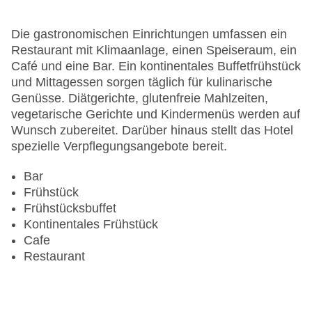
Garten: ohne Gebühr
Hotelsafe
Die gastronomischen Einrichtungen umfassen ein
WLAN/WiFi im Hotel
Restaurant mit Klimaanlage, einen Speiseraum, ein
Lift
Café und eine Bar. Ein kontinentales Buffetfrühstück
Anzahl der Konferenzräume: 1
und Mittagessen sorgen täglich für kulinarische
Anzahl der Aufzüge: 1
Genüsse. Diätgerichte, glutenfreie Mahlzeiten,
Zimmerservice
vegetarische Gerichte und Kindermenüs werden auf
Gesamtanzahl der Stockwerke: 8
Wunsch zubereitet. Darüber hinaus stellt das Hotel
Gesamtanzahl der Zimmer: 180
spezielle Verpflegungsangebote bereit.
Pools:Indoor Pool, Outdoor Pool, Liegen am Pool
Zahlungsarten: American Express, Diners Club,
Bar
Mastercard, Visa
Frühstück
Landeskategorie: 4 Sterne
Frühstücksbuffet
Kontinentales Frühstück
Cafe
Restaurant