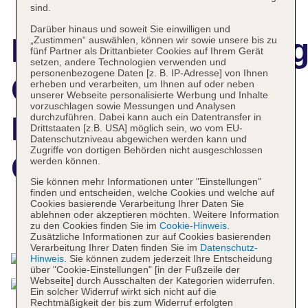
sind.
Darüber hinaus und soweit Sie einwilligen und
Hotelbeschreibun
„Zustimmen“ auswählen, können wir sowie unsere bis zu
fünf Partner als Drittanbieter Cookies auf Ihrem Gerät
setzen, andere Technologien verwenden und
personenbezogene Daten [z. B. IP-Adresse] von Ihnen
Cape Town
erheben und verarbeiten, um Ihnen auf oder neben
unserer Webseite personalisierte Werbung und Inhalte
vorzuschlagen sowie Messungen und Analysen
Marriott Hotel
durchzuführen. Dabei kann auch ein Datentransfer in
Drittstaaten [z.B. USA] möglich sein, wo vom EU-
Datenschutzniveau abgewichen werden kann und
Zugriffe von dortigen Behörden nicht ausgeschlossen
Crystal Towers
werden können.
Sie können mehr Informationen unter "Einstellungen"
finden und entscheiden, welche Cookies und welche auf
Cookies basierende Verarbeitung Ihrer Daten Sie
ablehnen oder akzeptieren möchten. Weitere Information
Das bietet Ihre Unterkunft
zu den Cookies finden Sie im
Cookie-Hinweis
.
Zusätzliche Informationen zur auf Cookies basierenden
Verarbeitung Ihrer Daten finden Sie im
Datenschutz-
Hinweis
. Sie können zudem jederzeit Ihre Entscheidung
über "Cookie-Einstellungen" [in der Fußzeile der
Webseite] durch Ausschalten der Kategorien widerrufen.
Ein solcher Widerruf wirkt sich nicht auf die
Rechtmäßigkeit der bis zum Widerruf erfolgten