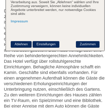
Verarbeitung aus. Soweit Sie „Ablehnen“ wählen und Ihre
Zustimmung verweigern, können keine individuellen
Angebote unterbreitet werden, nur notwendige Cookies
Das Hotel mit einem Aufzug verfügt über 180
sind aktiv.
Zimmer. Das freundliche Personal an der Rezeption
Impressum
ist gerne bei allen Fragen behilflich. Die Einrichtung
umfasst eine Gepäckaufbewahrung, einen Safe,
eine Wechselstube und einen Geldautomaten. In
der Unterbringung steht WLAN zur Verfügung.
Hilfestellung bei der Buchung von Ausflügen wird
Ablehnen
Einstellungen
Zustimmen
am Tourdesk geboten. Das Haus verfügt über eine
Reihe von behindertengerechten Annehmlichkeiten.
Das Hotel verfügt über rollstuhlgerechte
Einrichtungen. Behagliche Atmosphäre schafft ein
Kamin. Geschäfte sind ebenfalls vorhanden. Für
einen angenehmen Aufenthalt können die Gäste die
verschiedenen Erholungseinrichtungen der
Unterbringung nutzen, einschließlich des Gartens.
Zu den weiteren Einrichtungen des Hauses zählen
ein TV-Raum, ein Spielzimmer und eine Bibliothek.
Bei einer Anreise mit dem Auto können die Gäste