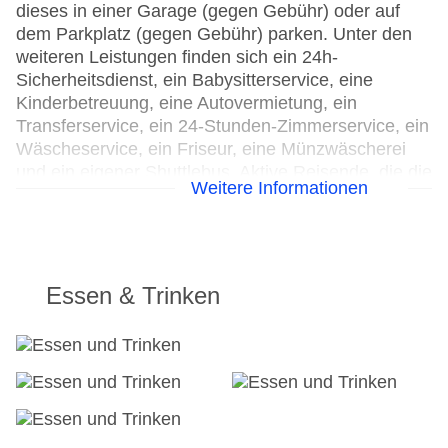
dieses in einer Garage (gegen Gebühr) oder auf
dem Parkplatz (gegen Gebühr) parken. Unter den
weiteren Leistungen finden sich ein 24h-
Sicherheitsdienst, ein Babysitterservice, eine
Kinderbetreuung, eine Autovermietung, ein
Transferservice, ein 24-Stunden-Zimmerservice, ein
Wäscheservice, ein Friseur, eine Münzwäscherei
und ein eigener Shuttlebus. Aktive Reisende, die die
Weitere Informationen
Umgebung per Rad entdecken möchten, werden
den Fahrradverleih zu schätzen wissen. Kostenfrei
steht Gästen die Tageszeitung zur Verfügung. Bei
Geschäftlichem hilft das Business-Center gerne
weiter und bietet ein Faxgerät an.
Essen & Trinken
24h Rezeption
Parkplatz: gegen Gebühr
Check-in von: 15:00:00
Check-out bis: 23:30:00
Konferenzraum
Garage: gegen Gebühr