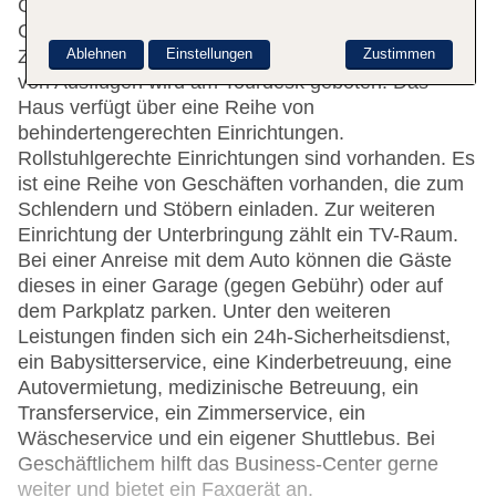
Gepäckaufbewahrung, einen Safe und einen
Getränkeautomaten. Per WLAN erhalten die Gäste
Zugang zum Internet. Hilfestellung bei der Buchung
Ablehnen
Einstellungen
Zustimmen
von Ausflügen wird am Tourdesk geboten. Das
Haus verfügt über eine Reihe von
behindertengerechten Einrichtungen.
Rollstuhlgerechte Einrichtungen sind vorhanden. Es
ist eine Reihe von Geschäften vorhanden, die zum
Schlendern und Stöbern einladen. Zur weiteren
Einrichtung der Unterbringung zählt ein TV-Raum.
Bei einer Anreise mit dem Auto können die Gäste
dieses in einer Garage (gegen Gebühr) oder auf
dem Parkplatz parken. Unter den weiteren
Leistungen finden sich ein 24h-Sicherheitsdienst,
ein Babysitterservice, eine Kinderbetreuung, eine
Autovermietung, medizinische Betreuung, ein
Transferservice, ein Zimmerservice, ein
Wäscheservice und ein eigener Shuttlebus. Bei
Geschäftlichem hilft das Business-Center gerne
weiter und bietet ein Faxgerät an.