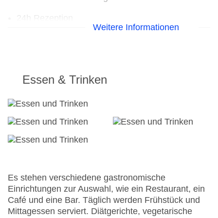
24h Rezeption
Weitere Informationen
Parkplatz
Check-in von: 14:00:00
Check-out bis: 11:00:00
Konferenzraum
Garage: gegen Gebühr
Essen & Trinken
Hotelsafe
WLAN/WiFi im Hotel
Letzte umfassende Renovierung: 2024
Lift
Anzahl der Konferenzräume: 1
Anzahl der Aufzüge: 1
Zimmerservice
Gesamtanzahl der Stockwerke: 12
Gesamtanzahl der Zimmer: 170
Es stehen verschiedene gastronomische
Zahlungsarten: American Express, Diners Club,
Einrichtungen zur Auswahl, wie ein Restaurant, ein
EC Maestro, Mastercard, Visa
Café und eine Bar. Täglich werden Frühstück und
Landeskategorie: 4 Sterne
Mittagessen serviert. Diätgerichte, vegetarische