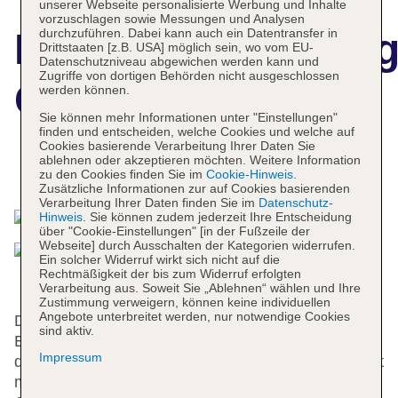
unserer Webseite personalisierte Werbung und Inhalte
vorzuschlagen sowie Messungen und Analysen
durchzuführen. Dabei kann auch ein Datentransfer in
Hotelbeschreibun
Drittstaaten [z.B. USA] möglich sein, wo vom EU-
Datenschutzniveau abgewichen werden kann und
Zugriffe von dortigen Behörden nicht ausgeschlossen
Capetonian Hotel
werden können.
Sie können mehr Informationen unter "Einstellungen"
finden und entscheiden, welche Cookies und welche auf
Cookies basierende Verarbeitung Ihrer Daten Sie
ablehnen oder akzeptieren möchten. Weitere Information
Das bietet Ihre Unterkunft
zu den Cookies finden Sie im
Cookie-Hinweis
.
Zusätzliche Informationen zur auf Cookies basierenden
Verarbeitung Ihrer Daten finden Sie im
Datenschutz-
Hinweis
. Sie können zudem jederzeit Ihre Entscheidung
über "Cookie-Einstellungen" [in der Fußzeile der
Webseite] durch Ausschalten der Kategorien widerrufen.
Ein solcher Widerruf wirkt sich nicht auf die
Rechtmäßigkeit der bis zum Widerruf erfolgten
Verarbeitung aus. Soweit Sie „Ablehnen“ wählen und Ihre
Zustimmung verweigern, können keine individuellen
Angebote unterbreitet werden, nur notwendige Cookies
Das Hotel bietet 170 Zimmer und 10 Suiten auf 12
sind aktiv.
Etagen, die mit einem Aufzug erreichbar sind. An
Impressum
der Rezeption ist das Ein- und Auschecken jederzeit
möglich. Die Einrichtung umfasst eine