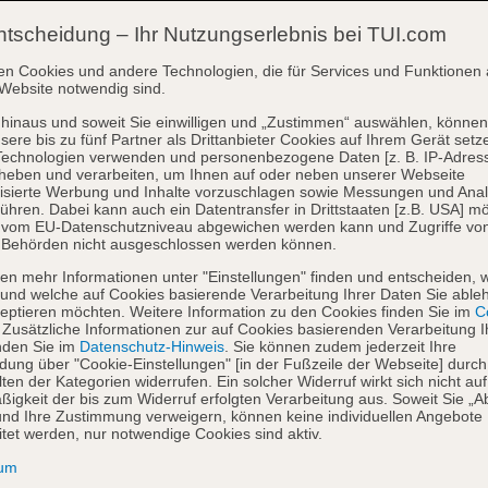
ntscheidung – Ihr Nutzungserlebnis bei TUI.com
en Cookies und andere Technologien, die für Services und Funktionen 
Website notwendig sind.
hinaus und soweit Sie einwilligen und „Zustimmen“ auswählen, können
sere bis zu fünf Partner als Drittanbieter Cookies auf Ihrem Gerät setz
Technologien verwenden und personenbezogene Daten [z. B. IP-Adres
heben und verarbeiten, um Ihnen auf oder neben unserer Webseite
isierte Werbung und Inhalte vorzuschlagen sowie Messungen und Ana
ühren. Dabei kann auch ein Datentransfer in Drittstaaten [z.B. USA] mö
o vom EU-Datenschutzniveau abgewichen werden kann und Zugriffe vo
 Behörden nicht ausgeschlossen werden können.
en mehr Informationen unter "Einstellungen" finden und entscheiden, 
und welche auf Cookies basierende Verarbeitung Ihrer Daten Sie able
eptieren möchten. Weitere Information zu den Cookies finden Sie im
Co
. Zusätzliche Informationen zur auf Cookies basierenden Verarbeitung I
nden Sie im
Datenschutz-Hinweis
. Sie können zudem jederzeit Ihre
dung über "Cookie-Einstellungen" [in der Fußzeile der Webseite] durch
ten der Kategorien widerrufen. Ein solcher Widerruf wirkt sich nicht auf
igkeit der bis zum Widerruf erfolgten Verarbeitung aus. Soweit Sie „A
nd Ihre Zustimmung verweigern, können keine individuellen Angebote
itet werden, nur notwendige Cookies sind aktiv.
sum