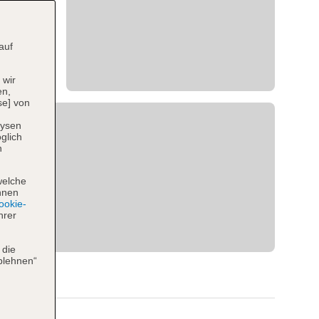
auf
 wir
en,
se] von
lysen
glich
n
welche
hnen
okie-
hrer
 die
blehnen“