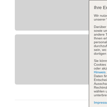
Ihre E
Wir nutz
unserer 
Darüber 
sowie un
andere 
Ihnen er
personal
durchzuf
sein, w
dortigen
Sie könn
Cookies 
oder akz
Hinweis
Daten fi
Entschei
Ausschal
Rechtmäß
wählen u
unterbre
Impres